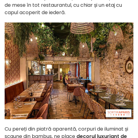
de mese în tot restaurantul, cu chiar și un etaj cu
capul acoperit de iederă.
Cu pereți din piatră aparentă, corpuri de iluminat și
scaune din bambus, ne place
decorul luxuriant de