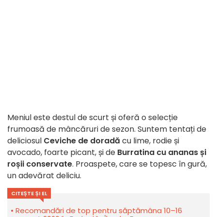
Meniul este destul de scurt și oferă o selecție
frumoasă de mâncăruri de sezon. Suntem tentați de
deliciosul
Ceviche de doradă
cu lime, rodie și
avocado, foarte picant, și de
Burratina cu ananas și
roșii conservate
. Proaspete, care se topesc în gură,
un adevărat deliciu.
CITEȘTE ȘI EL
Recomandări de top pentru săptămâna 10–16