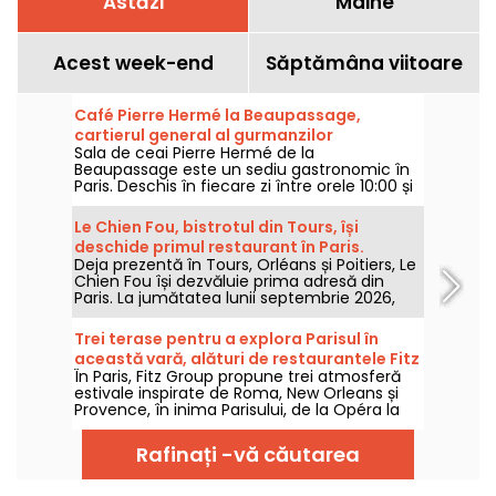
Astăzi
Mâine
Acest week-end
Săptămâna viitoare
Café Pierre Hermé la Beaupassage,
cartierul general al gurmanzilor
Sala de ceai Pierre Hermé de la
Beaupassage este un sediu gastronomic în
Paris. Deschis în fiecare zi între orele 10:00 și
20:00, acest loc este o necesitate pentru
iubitorii de patiserie. Pentru prânz, ceai sau
Le Chien Fou, bistrotul din Tours, își
chiar brunch, Pierre Hermé oferă o gamă
deschide primul restaurant în Paris.
largă de bunătăți dulci și sărate.
Deja prezentă în Tours, Orléans și Poitiers, Le
Chien Fou își dezvăluie prima adresă din
Paris. La jumătatea lunii septembrie 2026,
acest bistrot, cunoscut pentru bucătăria sa
de casă, pentru felurile de împărțit și pentru
Trei terase pentru a explora Parisul în
crama de vinuri, își va deschide porțile pe
această vară, alături de restaurantele Fitz
strada Feydeau, în al doilea arondisment al
În Paris, Fitz Group propune trei atmosferă
Group
Parisului.
estivale inspirate de Roma, New Orleans și
Provence, în inima Parisului, de la Opéra la
Turnul Eiffel. Fiecare adresă, grație terasei
sale, oferă o oprire în adevăratul sens al
Rafinați -vă căutarea
cuvântului, fără a părăsi capitala.