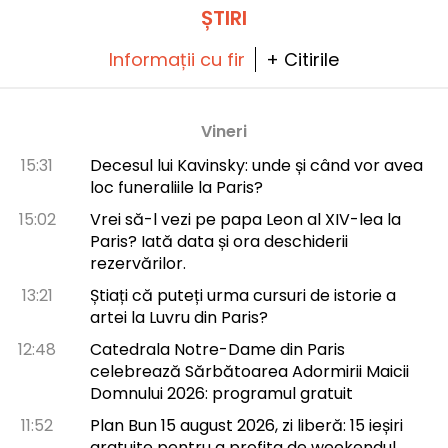
ȘTIRI
Informații cu fir
+ Citirile
Vineri
15:31
Decesul lui Kavinsky: unde și când vor avea
loc funeraliile la Paris?
15:02
Vrei să-l vezi pe papa Leon al XIV-lea la
Paris? Iată data și ora deschiderii
rezervărilor.
13:21
Știați că puteți urma cursuri de istorie a
artei la Luvru din Paris?
12:48
Catedrala Notre-Dame din Paris
celebrează Sărbătoarea Adormirii Maicii
Domnului 2026: programul gratuit
11:52
Plan Bun 15 august 2026, zi liberă: 15 ieșiri
gratuite pentru a profita de weekendul