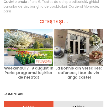
Cuvinte cheie :
Paris 6
,
Testat de echipa editorială
,
ghidul
barurilor de vin
,
bar ghid de cocktailuri
,
Cartierul Monnaie
,
paris
CITEȘTE ȘI ...
Weekendul 7–9 august în
La Bonnie din Versailles:
R
Paris: programul ieșirilor
cafenea și bar de vin
de neratat
lângă castel
COMENTARII