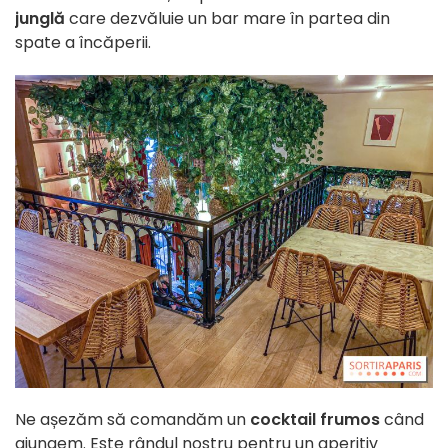
junglă
care dezvăluie un bar mare în partea din
spate a încăperii.
Ne așezăm să comandăm un
cocktail frumos
când
ajungem. Este rândul nostru pentru un aperitiv