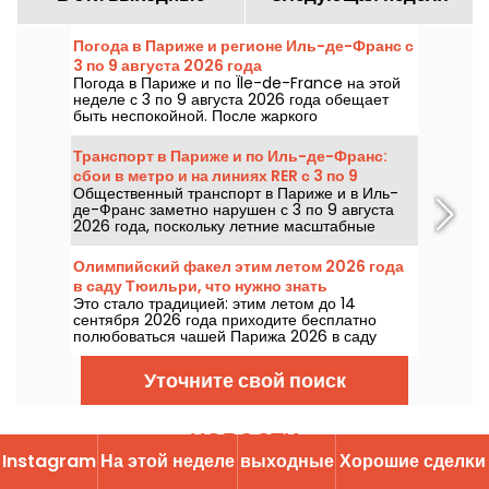
Погода в Париже и регионе Иль-де-Франс с
3 по 9 августа 2026 года
Погода в Париже и по Île-de-France на этой
неделе с 3 по 9 августа 2026 года обещает
быть неспокойной. После жаркого
понедельника с риском гроз температура
будет постепенно снижаться, а к выходным
Транспорт в Париже и по Иль-де-Франс:
вернется более жаркая и солнечная погода.
сбои в метро и на линиях RER с 3 по 9
Общественный транспорт в Париже и в Иль-
августа 2026 года
де-Франс заметно нарушен с 3 по 9 августа
2026 года, поскольку летние масштабные
работы сильно влияют на отдельные линии,
сообщает RATP и SNCF.
Олимпийский факел этим летом 2026 года
в саду Тюильри, что нужно знать
Это стало традицией: этим летом до 14
сентября 2026 года приходите бесплатно
полюбоваться чашей Парижа 2026 в саду
Тюильри.
Уточните свой поиск
НОВОСТИ
Instagram
На этой неделе
выходные
Хорошие сделĸи
Последние новости
Самое читаемое