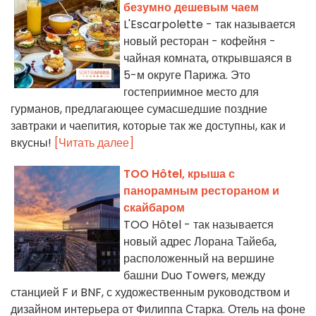
безумно дешевым чаем
L'Escarpolette - так называется
новый ресторан - кофейня -
чайная комната, открывшаяся в
5-м округе Парижа. Это
гостеприимное место для
гурманов, предлагающее сумасшедшие поздние
завтраки и чаепития, которые так же доступны, как и
вкусны!
[Читать далее]
TOO Hôtel, крыша с
панорамным рестораном и
скайбаром
TOO Hôtel - так называется
новый адрес Лорана Тайеба,
расположенный на вершине
башни Duo Towers, между
станцией F и BNF, с художественным руководством и
дизайном интерьера от Филиппа Старка. Отель на фоне