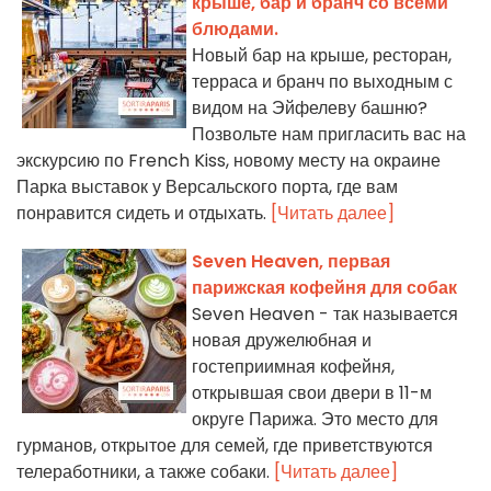
крыше, бар и бранч со всеми
блюдами.
Новый бар на крыше, ресторан,
терраса и бранч по выходным с
видом на Эйфелеву башню?
Позвольте нам пригласить вас на
экскурсию по French Kiss, новому месту на окраине
Парка выставок у Версальского порта, где вам
понравится сидеть и отдыхать.
[Читать далее]
Seven Heaven, первая
парижская кофейня для собак
Seven Heaven - так называется
новая дружелюбная и
гостеприимная кофейня,
открывшая свои двери в 11-м
округе Парижа. Это место для
гурманов, открытое для семей, где приветствуются
телеработники, а также собаки.
[Читать далее]