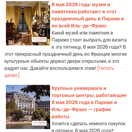
8 мая 2026 года: музеи и
памятники работают в этот
праздничный день в Париже и
во всей Иль-де-Франс
Какой музей или памятник в
Париже стоит выбрать для визита
в эту пятницу, 8 мая 2026 года? В
этот прекрасный праздничный день во Франции многие
культурные объекты держат двери открытыми, и это
радует нас. Давайте воспользуемся этим!
[Читать
далее]
Крупные универмаги и
торговые центры, работающие
8 мая 2026 года в Париже и
Иль-де-Франс — график
работы
Хочется сделать немного покупок
в пятницу, 8 мая 2026 года?