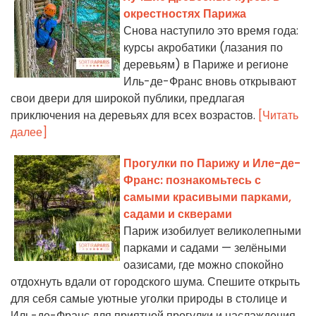
окрестностях Парижа
Снова наступило это время года:
курсы акробатики (лазания по
деревьям) в Париже и регионе
Иль-де-Франс вновь открывают
свои двери для широкой публики, предлагая
приключения на деревьях для всех возрастов.
[Читать
далее]
Прогулки по Парижу и Иле-де-
Франс: познакомьтесь с
самыми красивыми парками,
садами и скверами
Париж изобилует великолепными
парками и садами — зелёными
оазисами, где можно спокойно
отдохнуть вдали от городского шума. Спешите открыть
для себя самые уютные уголки природы в столице и
Иль-де-Франс для приятной прогулки и наслаждения