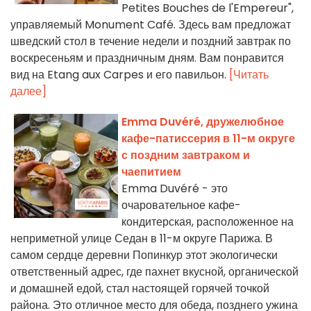
Petites Bouches de l'Empereur",
управляемый Monument Café. Здесь вам предложат
шведский стол в течение недели и поздний завтрак по
воскресеньям и праздничным дням. Вам понравится
вид на Etang aux Carpes и его павильон.
[Читать
далее]
Emma Duvéré, дружелюбное
кафе-патиссерия в 11-м округе
с поздним завтраком и
чаепитием
Emma Duvéré - это
очаровательное кафе-
кондитерская, расположенное на
неприметной улице Седан в 11-м округе Парижа. В
самом сердце деревни Попинкур этот экологически
ответственный адрес, где пахнет вкусной, органической
и домашней едой, стал настоящей горячей точкой
района. Это отличное место для обеда, позднего ужина