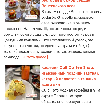
ресторан в самом сердце
Венсенского леса
В самом сердце Венсенского леса
Ladurée Gravelle раскрывает
свое очарование в бывшем
павильоне Наполеона III, посаженном посреди
романтического сада, украшенного мостом из роз и
цветущими качелями. Это буколический уголок, где
искусство чаепития, позднего завтрака и обеда (на
зелени) может быть воспринято как очаровательная
эскапада.
[Читать далее]
Кофейня Cult Coffee Shop:
изысканный поздний завтрак,
который подается в течение
всего дня
Cult - это модная кофейня в 9-м
округе Парижа, которая
обязательно порадует ваши