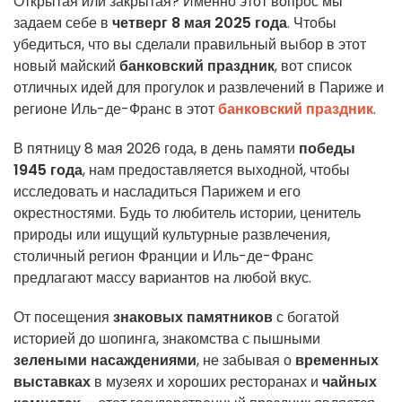
Открытая или закрытая? Именно этот вопрос мы
задаем себе в
четверг 8 мая 2025 года
. Чтобы
убедиться, что вы сделали правильный выбор в этот
новый майский
банковский праздник
, вот список
отличных идей для прогулок и развлечений в Париже и
регионе Иль-де-Франс в этот
банковский праздник
.
В пятницу 8 мая 2026 года, в день памяти
победы
1945 года
, нам предоставляется выходной, чтобы
исследовать и насладиться Парижем и его
окрестностями. Будь то любитель истории, ценитель
природы или ищущий культурные развлечения,
столичный регион Франции и Иль-де-Франс
предлагают массу вариантов на любой вкус.
От посещения
знаковых памятников
с богатой
историей до шопинга, знакомства с пышными
зелеными насаждениями
, не забывая о
временных
выставках
в музеях и хороших ресторанах и
чайных