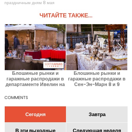
праздничным дням 8 мая
ЧИТАЙТЕ ТАКЖЕ...
Блошиные рынки и
Блошиные рынки и
гаражные распродажи в
гаражные распродажи в
департаменте Ивелин на
Сен-Эн-Марн 8 и 9
эти выходные 8–9
августа 2026 года - 77
августа 2026 года — 78
COMMENTS
Сегодня
Завтра
В эти выходные
Следующая неделя