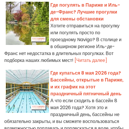
Где погулять в Париже и Иль-
де-Франс? Лучшие прогулки
для смены обстановки
Хотите отправиться на прогулку
или погулять просто по
проездному Navigo? В столице и
в обширном регионе Иль-де-
Франс нет недостатка в длительных прогулках. Вот
подборка наших любимых мест!
[Читать далее]
Где купаться 8 мая 2026 года?
Бассейны, открытые в Париже,
и их график на этот
праздничный пятничный день
А что если сходить в бассейн 8
мая 2026 года? Хотя это и
праздничный день, бассейны не
обязательно закрыты, и вы сможете воспользоваться
возможностью поплавать и поплескаться в воде, чтобы