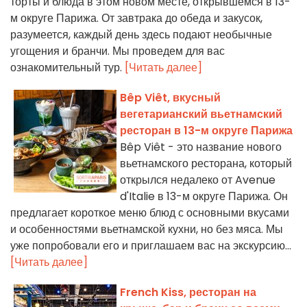
торты и блюда в этом новом месте, открывшемся в 13-
м округе Парижа. От завтрака до обеда и закусок,
разумеется, каждый день здесь подают необычные
угощения и бранчи. Мы проведем для вас
ознакомительный тур.
[Читать далее]
Bêp Viêt, вкусный
вегетарианский вьетнамский
ресторан в 13-м округе Парижа
Bêp Viêt - это название нового
вьетнамского ресторана, который
открылся недалеко от Avenue
d'Italie в 13-м округе Парижа. Он
предлагает короткое меню блюд с основными вкусами
и особенностями вьетнамской кухни, но без мяса. Мы
уже попробовали его и приглашаем вас на экскурсию...
[Читать далее]
French Kiss, ресторан на