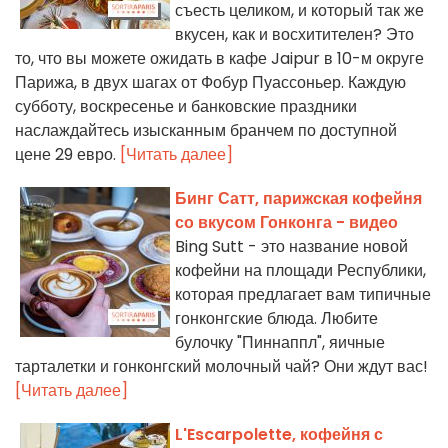
съесть целиком, и который так же
вкусен, как и восхитителен? Это
то, что вы можете ожидать в кафе Jaipur в 10-м округе
Парижа, в двух шагах от Фобур Пуассоньер. Каждую
субботу, воскресенье и банковские праздники
наслаждайтесь изысканным бранчем по доступной
цене 29 евро.
[Читать далее]
Бинг Сатт, парижская кофейня
со вкусом Гонконга - видео
Bing Sutt - это название новой
кофейни на площади Республики,
которая предлагает вам типичные
гонконгские блюда. Любите
булочку "Пиннаппл", яичные
тарталетки и гонконгский молочный чай? Они ждут вас!
[Читать далее]
L'Escarpolette, кофейня с