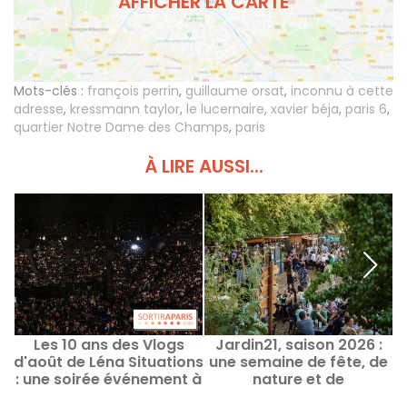
AFFICHER LA CARTE
Mots-clés :
françois perrin
,
guillaume orsat
,
inconnu à cette
adresse
,
kressmann taylor
,
le lucernaire
,
xavier béja
,
paris 6
,
quartier Notre Dame des Champs
,
paris
À LIRE AUSSI...
Les 10 ans des Vlogs
Jardin21, saison 2026 :
d'août de Léna Situations
une semaine de fête, de
: une soirée événement à
nature et de
Bercy
découvertes culturelles