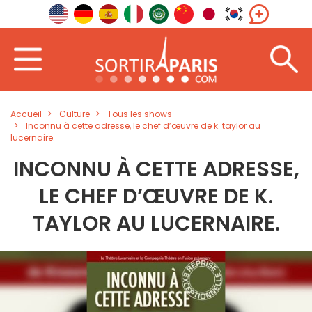
Accueil
Culture
Tous les shows
Inconnu à cette adresse, le chef d’œuvre de k. taylor au
lucernaire.
INCONNU À CETTE ADRESSE,
LE CHEF D’ŒUVRE DE K.
TAYLOR AU LUCERNAIRE.