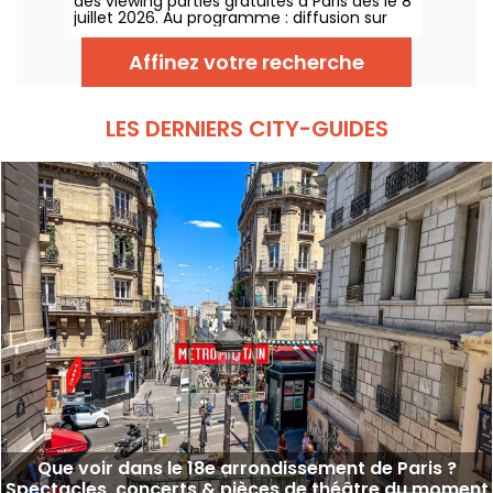
des viewing parties gratuites à Paris dès le 8
juillet 2026. Au programme : diffusion sur
écran géant, shows drag, commentaires en
direct, guests queer et ambiance festive
Affinez votre recherche
chaque jeudi.
LES DERNIERS CITY-GUIDES
Que voir dans le 18e arrondissement de Paris ?
Spectacles, concerts & pièces de théâtre du moment