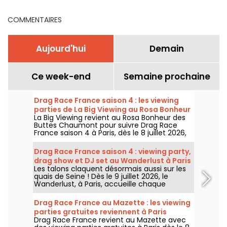
au cœur du parc de la
Villette
COMMENTAIRES
Aujourd'hui
Demain
Ce week-end
Semaine prochaine
Drag Race France saison 4 : les viewing
parties de La Big Viewing au Rosa Bonheur
La Big Viewing revient au Rosa Bonheur des
Buttes Chaumont pour suivre Drag Race
France saison 4 à Paris, dès le 8 juillet 2026,
puis chaque soir de diffusion. Animée par La
Big Bertha, cette viewing party réunit
Drag Race France saison 4 : viewing party,
projection de l’épisode, performances drag,
drag show et DJ set au Wanderlust à Paris
quiz, invités et surprises.
Les talons claquent désormais aussi sur les
quais de Seine ! Dès le 9 juillet 2026, le
Wanderlust, à Paris, accueille chaque
semaine une viewing party de Drag Race
France saison 4, avec projection des
Drag Race France au Mazette : les viewing
épisodes, drag shows et DJ sets jusqu'au
parties gratuites reviennent à Paris
bout de la nuit.
Drag Race France revient au Mazette avec