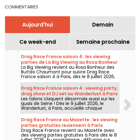
COMMENTAIRES
Aujourd'hui
Demain
Ce week-end
Semaine prochaine
Drag Race France saison 4 : les viewing
parties de La Big Viewing au Rosa Bonheur
La Big Viewing revient au Rosa Bonheur des
Buttes Chaumont pour suivre Drag Race
France saison 4 à Paris, dès le 8 juillet 2026,
puis chaque soir de diffusion. Animée par La
Big Bertha, cette viewing party réunit
Drag Race France saison 4 : viewing party,
projection de l’épisode, performances drag,
drag show et DJ set au Wanderlust à Paris
quiz, invités et surprises.
Les talons claquent désormais aussi sur les
quais de Seine ! Dès le 9 juillet 2026, le
Wanderlust, à Paris, accueille chaque
semaine une viewing party de Drag Race
France saison 4, avec projection des
Drag Race France au Mazette : les viewing
épisodes, drag shows et DJ sets jusqu'au
parties gratuites reviennent à Paris
bout de la nuit.
Drag Race France revient au Mazette avec
des viewing parties gratuites à Paris dès le 8
juillet 2026. Au programme : diffusion sur