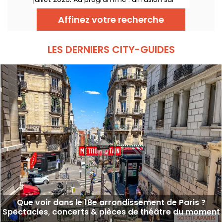
écran géant, shows drag, commentaires en
direct, guests queer et ambiance festive
Affinez votre recherche
chaque jeudi.
LES DERNIERS CITY-GUIDES
Que voir dans le 18e arrondissement de Paris ?
Spectacles, concerts & pièces de théâtre du moment
!