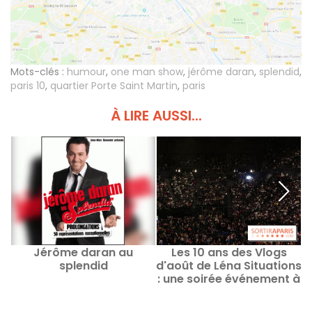
Mots-clés :
humour
,
one man show
,
jérôme daran
,
splendid
,
paris 10
,
quartier Porte Saint Martin
,
paris
À LIRE AUSSI...
Jérôme daran au
Les 10 ans des Vlogs
splendid
d'août de Léna Situations
u
: une soirée événement à
Bercy