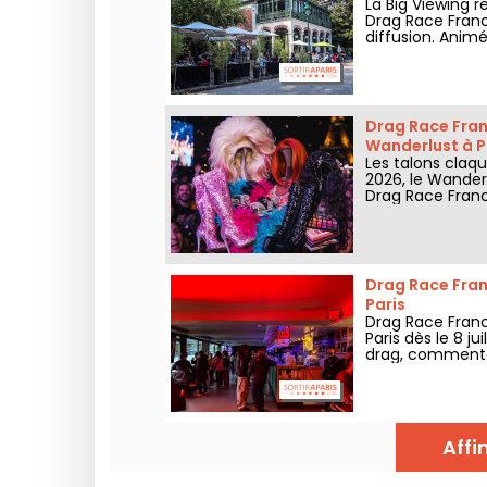
La Big Viewing 
Drag Race France
diffusion. Animé
l’épisode, perfo
Drag Race Franc
Wanderlust à P
Les talons claqu
2026, le Wander
Drag Race Franc
sets jusqu'au bo
Drag Race Franc
Paris
Drag Race Franc
Paris dès le 8 j
drag, commentai
jeudi.
Affi