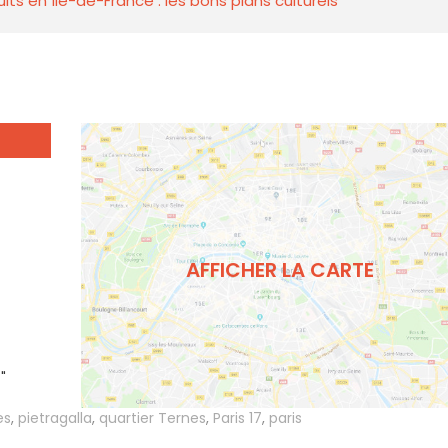
ts en Île-de-France : les bons plans culturels
AFFICHER LA CARTE
"
es
,
pietragalla
,
quartier Ternes
,
Paris 17
,
paris