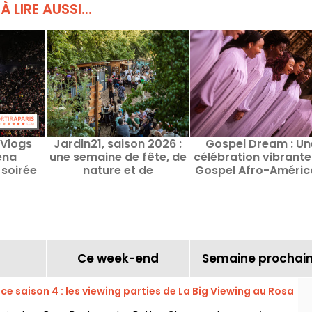
À LIRE AUSSI...
 Vlogs
Jardin21, saison 2026 :
Gospel Dream : Un
éna
une semaine de fête, de
célébration vibrante
 soirée
nature et de
Gospel Afro-Améric
Bercy
découvertes culturelles
en août 2026 à Par
au cœur du parc de la
Villette
Ce week-end
Semaine prochai
e saison 4 : les viewing parties de La Big Viewing au Rosa