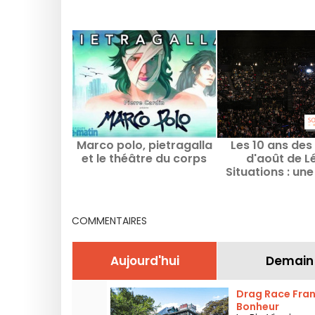
Marco polo, pietragalla
Les 10 ans des
et le théâtre du corps
d'août de L
Situations : une
événement à 
COMMENTAIRES
Aujourd'hui
Demain
Drag Race Franc
Bonheur