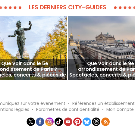
LES DERNIERS CITY-GUIDES
Que voir dans le 5e
Que voir dans le 9e
ondissement de Paris ?
arrondissement de Par
cles, concerts & pièces de
Spectacles, concerts & pi
théâtre du moment !
théâtre du moment 
uniquez sur votre événement
•
Référencez un établissement
ntions légales
•
Paramètres de confidentialité
•
Mon compte