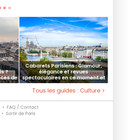
Cabarets Parisiens : Glamour,
is ?
élégance et revues
èces de
spectaculaires en ce moment et
!
à venir
Tous les guides : Culture >
•
FAQ / Contact
•
Sortir de Paris