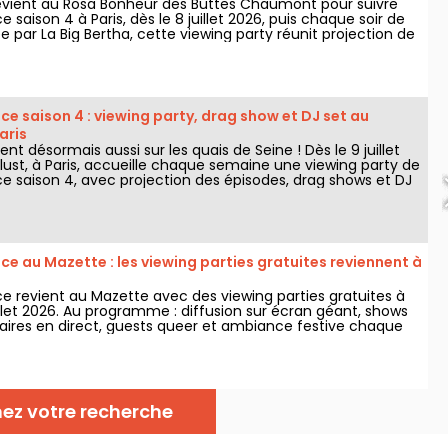
revient au Rosa Bonheur des Buttes Chaumont pour suivre
 saison 4 à Paris, dès le 8 juillet 2026, puis chaque soir de
e par La Big Bertha, cette viewing party réunit projection de
rmances drag, quiz, invités et surprises.
e saison 4 : viewing party, drag show et DJ set au
aris
ent désormais aussi sur les quais de Seine ! Dès le 9 juillet
lust, à Paris, accueille chaque semaine une viewing party de
e saison 4, avec projection des épisodes, drag shows et DJ
ut de la nuit.
e au Mazette : les viewing parties gratuites reviennent à
e revient au Mazette avec des viewing parties gratuites à
uillet 2026. Au programme : diffusion sur écran géant, shows
res en direct, guests queer et ambiance festive chaque
nez votre recherche