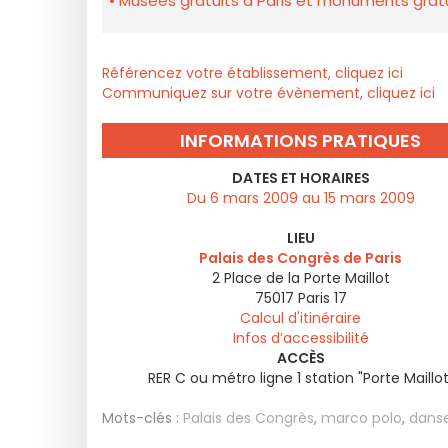
Musées gratuits à Paris et monuments gratui
Référencez votre établissement, cliquez ici
Communiquez sur votre évènement, cliquez ici
INFORMATIONS PRATIQUES
DATES ET HORAIRES
Du 6 mars 2009 au 15 mars 2009
LIEU
Palais des Congrès de Paris
2 Place de la Porte Maillot
75017
Paris 17
Calcul d'itinéraire
Infos d’accessibilité
ACCÈS
RER C ou métro ligne 1 station "Porte Maillot
Mots-clés :
Palais des Congrès
,
marco polo
,
dans