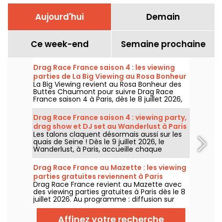
Aujourd'hui
Demain
Ce week-end
Semaine prochaine
Drag Race France saison 4 : les viewing
parties de La Big Viewing au Rosa Bonheur
La Big Viewing revient au Rosa Bonheur des
Buttes Chaumont pour suivre Drag Race
France saison 4 à Paris, dès le 8 juillet 2026,
puis chaque soir de diffusion. Animée par La
Big Bertha, cette viewing party réunit
Drag Race France saison 4 : viewing party,
projection de l’épisode, performances drag,
drag show et DJ set au Wanderlust à Paris
quiz, invités et surprises.
Les talons claquent désormais aussi sur les
quais de Seine ! Dès le 9 juillet 2026, le
Wanderlust, à Paris, accueille chaque
semaine une viewing party de Drag Race
France saison 4, avec projection des
Drag Race France au Mazette : les viewing
épisodes, drag shows et DJ sets jusqu'au
parties gratuites reviennent à Paris
bout de la nuit.
Drag Race France revient au Mazette avec
des viewing parties gratuites à Paris dès le 8
juillet 2026. Au programme : diffusion sur
écran géant, shows drag, commentaires en
direct, guests queer et ambiance festive
Affinez votre recherche
chaque jeudi.