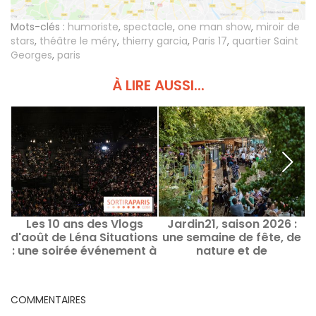
Mots-clés :
humoriste
,
spectacle
,
one man show
,
miroir de
stars
,
théâtre le méry
,
thierry garcia
,
Paris 17
,
quartier Saint
Georges
,
paris
À LIRE AUSSI...
Les 10 ans des Vlogs
Jardin21, saison 2026 :
d'août de Léna Situations
une semaine de fête, de
: une soirée événement à
nature et de
Bercy
découvertes culturelles
au cœur du parc de la
Villette
COMMENTAIRES