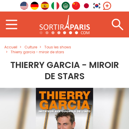
Accueil
Culture
Tous les shows
Thierry garcia - miroir de stars
THIERRY GARCIA - MIROIR
DE STARS