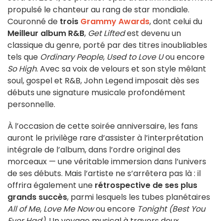
propulsé le chanteur au rang de star mondiale.
Couronné de
trois
Grammy Awards
, dont celui du
Meilleur album R&B
,
Get Lifted
est devenu un
classique du genre, porté par des titres inoubliables
tels que
Ordinary People
,
Used to Love U
ou encore
So High
. Avec sa voix de velours et son style mêlant
soul, gospel et R&B, John Legend imposait dès ses
débuts une signature musicale profondément
personnelle.
À l’occasion de cette soirée anniversaire, les fans
auront le privilège rare d’assister à l’interprétation
intégrale de l’album, dans l’ordre original des
morceaux — une véritable immersion dans l’univers
de ses débuts. Mais l’artiste ne s’arrêtera pas là : il
offrira également une
rétrospective de ses plus
grands succès
, parmi lesquels les tubes planétaires
All of Me
,
Love Me Now
ou encore
Tonight (Best You
Ever Had)
. Un voyage musical à travers deux