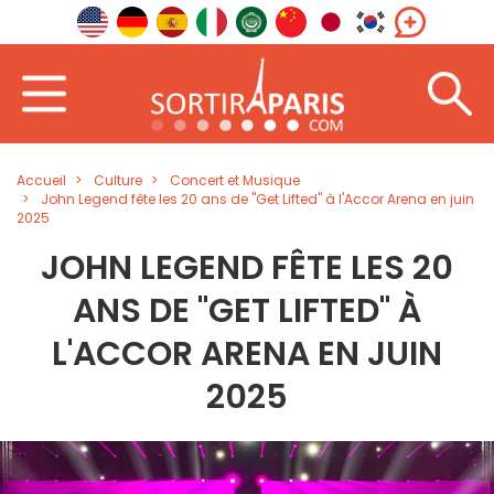
Accueil
Culture
Concert et Musique
John Legend fête les 20 ans de "Get Lifted" à l'Accor Arena en juin
2025
JOHN LEGEND FÊTE LES 20
ANS DE "GET LIFTED" À
L'ACCOR ARENA EN JUIN
2025