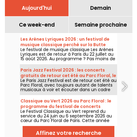
Aujourd'hui
Demain
Ce week-end
Semaine prochaine
Les Arènes Lyriques 2026 : un festival de
musique classique perché sur la Butte
Le festival de musique classique Les Arènes
Montmartre
Lyriques est de retour à Paris du 22 juillet au
15 août 2026. Au programme ? Pas moins de
16 concerts donnés au sein des Arènes de
Montmartre, un cadre idyllique pour écouter
Paris Jazz Festival 2026 : les concerts
les grands classiques.
gratuits de retour cet été au Parc Floral, le
Le Paris Jazz Festival est de retour cet été au
programme
Parc Floral, avec toujours autant de talents
musicaux à voir et écouter dans un cadre
bucolique. Voici le programme des concerts
gratuits à découvrir du 24 juin au 6
Classique au Vert 2026 au Parc Floral : le
septembre 2026 !
programme du festival de concerts
Le Festival Classique au Vert reprend du
gratuits
service du 24 juin au 6 septembre 2026 au
cœur du Parc Floral de Paris. Cette année
encore, Classique au Vert invite les
mélomanes et les néophytes à prendre du
Affinez votre recherche
bon tempo et du beau temps auprès