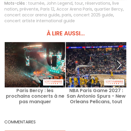
Mots-clés :
tournée
,
John Legend
,
tour
,
réservations
,
live
nation
,
prévente
,
Paris 12
,
Accor Arena Paris
,
quartier Bercy
,
concert accor arena guide
,
paris
,
concert 2025 guide
,
concert artiste international guide
À LIRE AUSSI...
Paris Bercy : les
NBA Paris Game 2027 :
prochains concerts à ne
San Antonio Spurs - New
pas manquer
Orleans Pelicans, tout
d
savoir sur le match à
Bercy
COMMENTAIRES