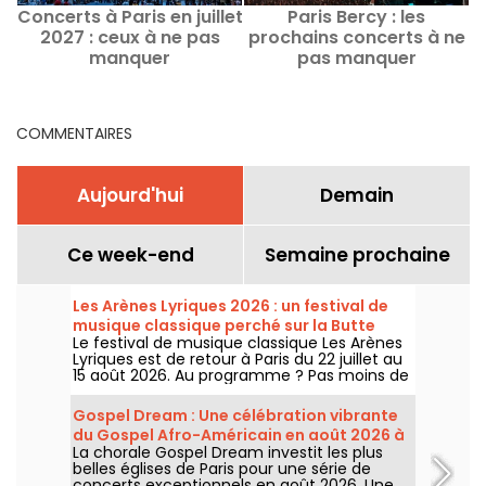
Concerts à Paris en juillet
Paris Bercy : les
2027 : ceux à ne pas
prochains concerts à ne
manquer
pas manquer
COMMENTAIRES
Aujourd'hui
Demain
Ce week-end
Semaine prochaine
Les Arènes Lyriques 2026 : un festival de
musique classique perché sur la Butte
Le festival de musique classique Les Arènes
Montmartre
Lyriques est de retour à Paris du 22 juillet au
15 août 2026. Au programme ? Pas moins de
16 concerts donnés au sein des Arènes de
Montmartre, un cadre idyllique pour écouter
Gospel Dream : Une célébration vibrante
les grands classiques.
du Gospel Afro-Américain en août 2026 à
La chorale Gospel Dream investit les plus
Paris
belles églises de Paris pour une série de
concerts exceptionnels en août 2026. Une