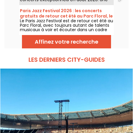
expérience musicale unique qui célèbre
l'espoir, l'unité et la résilience à travers les
Paris Jazz Festival 2026 : les concerts
chants authentiques de l'Église Afro-
gratuits de retour cet été au Parc Floral, le
Américaine.
Le Paris Jazz Festival est de retour cet été au
programme
Parc Floral, avec toujours autant de talents
musicaux à voir et écouter dans un cadre
bucolique. Voici le programme des concerts
gratuits à découvrir du 24 juin au 6
Affinez votre recherche
septembre 2026 !
LES DERNIERS CITY-GUIDES