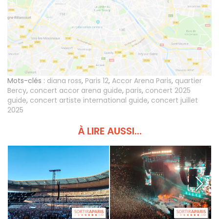
Mots-clés :
diana ross
,
Paris 12
,
Accor Arena Paris
,
quartier
Bercy
,
concert accor arena guide
,
paris
,
concert 2025
guide
,
concert artiste international guide
,
concert juillet
2025
À LIRE AUSSI...