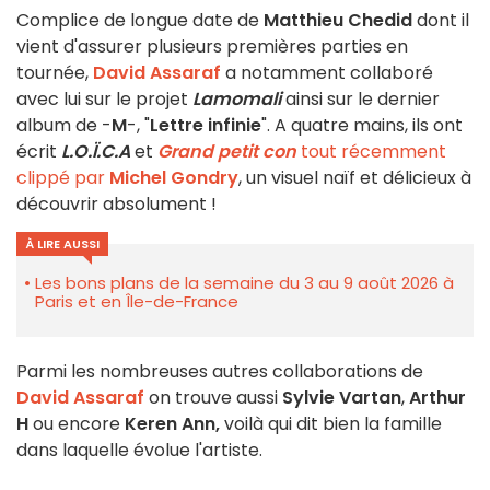
Complice de longue date de
Matthieu Chedid
dont il
vient d'assurer plusieurs premières parties en
tournée,
David Assaraf
a notamment collaboré
avec lui sur le projet
Lamomali
ainsi sur le dernier
album de -
M
-, "
Lettre infinie
". A quatre mains, ils ont
écrit
L.O.Ï.C.A
et
Grand petit con
tout récemment
clippé par
Michel Gondry
, un visuel naïf et délicieux à
découvrir absolument !
À LIRE AUSSI
Les bons plans de la semaine du 3 au 9 août 2026 à
Paris et en Île-de-France
Parmi les nombreuses autres collaborations de
David Assaraf
on trouve aussi
Sylvie Vartan
,
Arthur
H
ou encore
Keren Ann,
voilà qui dit bien la famille
dans laquelle évolue l'artiste.