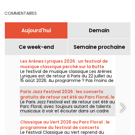
COMMENTAIRES
Aujourd'hui
Demain
Ce week-end
Semaine prochaine
Les Arènes Lyriques 2026 : un festival de
musique classique perché sur la Butte
Le festival de musique classique Les Arènes
Montmartre
Lyriques est de retour à Paris du 22 juillet au
15 août 2026. Au programme ? Pas moins de
16 concerts donnés au sein des Arènes de
Montmartre, un cadre idyllique pour écouter
Paris Jazz Festival 2026 : les concerts
les grands classiques.
gratuits de retour cet été au Parc Floral, le
Le Paris Jazz Festival est de retour cet été au
programme
Parc Floral, avec toujours autant de talents
musicaux à voir et écouter dans un cadre
bucolique. Voici le programme des concerts
gratuits à découvrir du 24 juin au 6
Classique au Vert 2026 au Parc Floral : le
septembre 2026 !
programme du festival de concerts
Le Festival Classique au Vert reprend du
gratuits