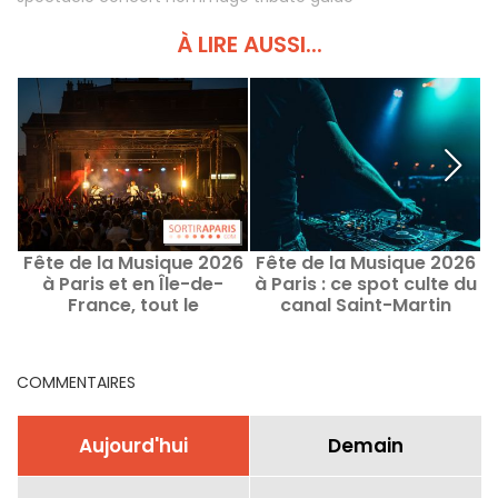
À LIRE AUSSI...
Fête de la Musique 2026
Fête de la Musique 2026
à Paris et en Île-de-
à Paris : ce spot culte du
France, tout le
canal Saint-Martin
programme des
organise un open air XXL
concerts et bons plans
COMMENTAIRES
Aujourd'hui
Demain