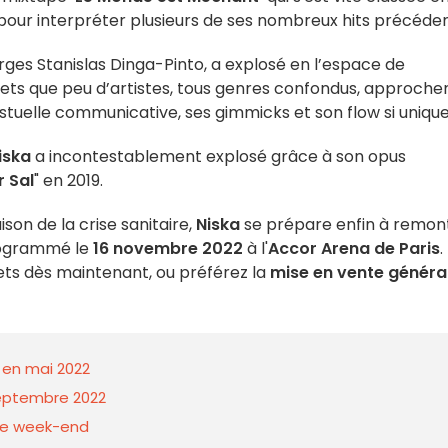
si pour interpréter plusieurs de ses nombreux hits précéde
rges Stanislas Dinga-Pinto, a explosé en l’espace de
mets que peu d’artistes, tous genres confondus, approche
estuelle communicative, ses gimmicks et son flow si unique
iska
a incontestablement explosé grâce à son opus
r Sal
" en 2019.
son de la crise sanitaire,
Niska
se prépare enfin à remon
rogrammé le
16 novembre 2022
à l'
Accor Arena de Paris
.
ets dès maintenant, ou préférez la
mise en vente
généra
 en mai 2022
eptembre 2022
 ce week-end