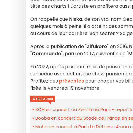
tête des charts ! L'artiste en profitera aus
On rappelle que
Niska
, de son vrai nom Geo
quelques mois à peine. Il a atteint des som
au cours de leur carrière. Son secret ? Sa g
Après la publication de "
Zifukoro
" en 2016,
N
"
Commando
", paru en 2017, suivi enfin de "
M
En 2022, après plusieurs mois de pause en rai
sur scène avec cet unique show parisien p
Profitez des
préventes
pour choper vos bill
fixée le vendredi 19 novembre.
À LIRE AUSSI
SCH en concert au Zénith de Paris - reporté
Booba en concert au Stade de France en s
Ninho en concert à Paris La Défense Arena