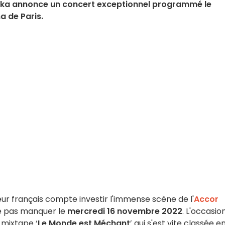
Niska annonce un concert exceptionnel programmé le
a de Paris.
eur français compte investir l'immense scène de l'
Accor
ne pas manquer le
mercredi 16 novembre 2022
. L'occasio
 mixtape ‘
Le Monde est Méchant
’ qui s'est vite classée e