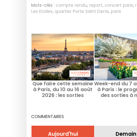
Mots-clés :
compte rendu
,
report
,
concert paris
,
Les Etoiles
,
quartier Porte Saint Denis
,
paris
Que faire cette semaine
Week-end du 7 a
à Paris, du 10 au 16 août
à Paris : le pr
2026 : les sorties
des sorties à 
incontournables
manque
COMMENTAIRES
Aujourd'hui
Demain