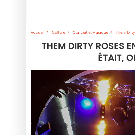
Accueil
Culture
Concert et Musique
Them Dirty
THEM DIRTY ROSES E
ÉTAIT, 