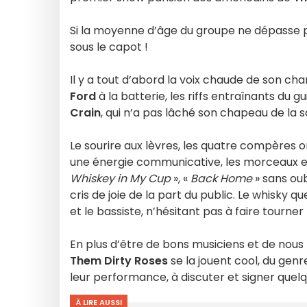
Si la moyenne d’âge du groupe ne dépasse pas
sous le capot !
Il y a tout d’abord la voix chaude de son ch
Ford
à la batterie, les riffs entraînants du gu
Crain
, qui n’a pas lâché son chapeau de la s
Le sourire aux lèvres, les quatre compères 
une énergie communicative, les morceaux ex
Whiskey in My Cup
», «
Back Home
» sans oub
cris de joie de la part du public. Le whisky 
et le bassiste, n’hésitant pas à faire tourner
En plus d’être de bons musiciens et de nou
Them Dirty Roses
se la jouent cool, du genr
leur performance, à discuter et signer quelqu
À LIRE AUSSI