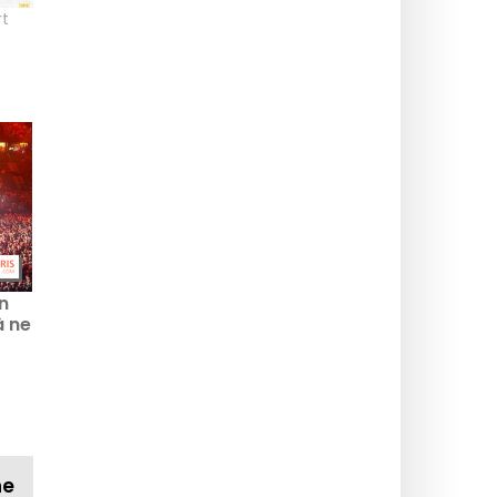
t
n
à ne
ne