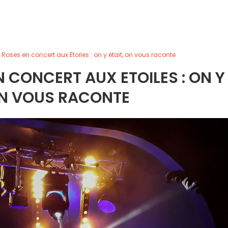
 Roses en concert aux Etoiles : on y était, on vous raconte
N CONCERT AUX ETOILES : ON Y
ON VOUS RACONTE