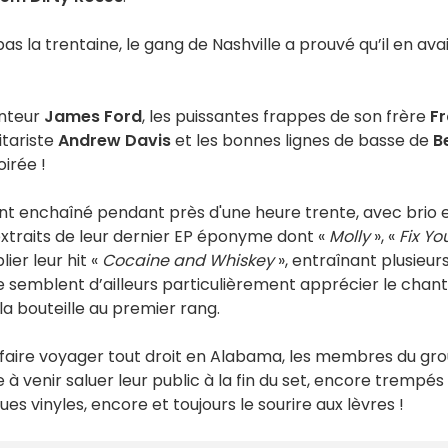
 la trentaine, le gang de Nashville a prouvé qu’il en ava
anteur
James Ford
, les puissantes frappes de son frère
Fr
itariste
Andrew Davis
et les bonnes lignes de basse de
B
oirée !
ont enchaîné pendant près d'une heure trente, avec brio 
traits de leur dernier EP éponyme dont «
Molly
», «
Fix Yo
lier leur hit «
Cocaine and Whiskey
», entraînant plusieur
que semblent d’ailleurs particulièrement apprécier le chan
 la bouteille au premier rang.
s faire voyager tout droit en Alabama, les membres du gr
e à venir saluer leur public à la fin du set, encore trempés
es vinyles, encore et toujours le sourire aux lèvres !