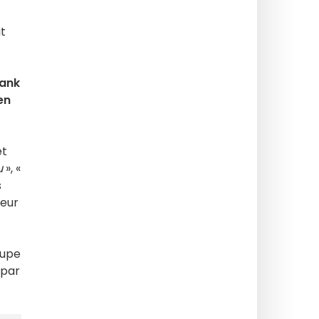
it
ank
en
et
u
», «
s
teur
oupe
 par