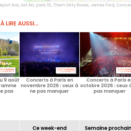
report live
,
Set list
,
paris 10
,
Them Dirty Roses
,
James Ford
,
Concer
À LIRE AUSSI...
u 9 août
Concerts à Paris en
Concerts à Paris e
ogramme
novembre 2026 : ceux à
octobre 2026 : ceux 
ne pas
ne pas manquer
pas manquer
r
Ce week-end
Semaine prochai