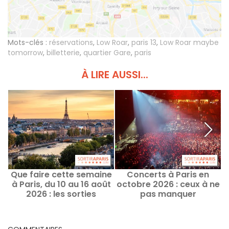
Mots-clés :
réservations
,
Low Roar
,
paris 13
,
Low Roar maybe
tomorrow
,
billetterie
,
quartier Gare
,
paris
À LIRE AUSSI...
Que faire cette semaine
Concerts à Paris en
N
à Paris, du 10 au 16 août
octobre 2026 : ceux à ne
2026 : les sorties
pas manquer
P
incontournables