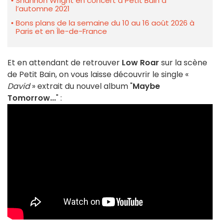
Shannon Wright en concert à Petit Bain à
l’automne 2021
Bons plans de la semaine du 10 au 16 août 2026 à
Paris et en Île-de-France
Et en attendant de retrouver
Low Roar
sur la scène
de Petit Bain, on vous laisse découvrir le single «
David
» extrait du nouvel album "
Maybe
Tomorrow...
" :