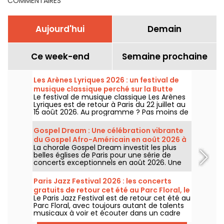
COMMENTAIRES
Aujourd'hui
Demain
Ce week-end
Semaine prochaine
Les Arènes Lyriques 2026 : un festival de
musique classique perché sur la Butte
Le festival de musique classique Les Arènes
Montmartre
Lyriques est de retour à Paris du 22 juillet au
15 août 2026. Au programme ? Pas moins de
16 concerts donnés au sein des Arènes de
Montmartre, un cadre idyllique pour écouter
Gospel Dream : Une célébration vibrante
les grands classiques.
du Gospel Afro-Américain en août 2026 à
La chorale Gospel Dream investit les plus
Paris
belles églises de Paris pour une série de
concerts exceptionnels en août 2026. Une
expérience musicale unique qui célèbre
l'espoir, l'unité et la résilience à travers les
Paris Jazz Festival 2026 : les concerts
chants authentiques de l'Église Afro-
gratuits de retour cet été au Parc Floral, le
Américaine.
Le Paris Jazz Festival est de retour cet été au
programme
Parc Floral, avec toujours autant de talents
musicaux à voir et écouter dans un cadre
bucolique. Voici le programme des concerts