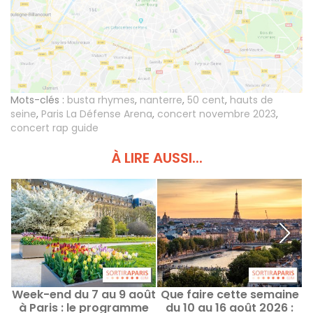
Mots-clés :
busta rhymes
,
nanterre
,
50 cent
,
hauts de
seine
,
Paris La Défense Arena
,
concert novembre 2023
,
concert rap guide
À LIRE AUSSI...
Week-end du 7 au 9 août
Que faire cette semaine
à Paris : le programme
du 10 au 16 août 2026 :