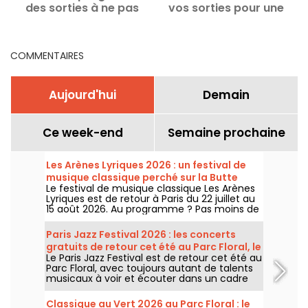
des sorties à ne pas
vos sorties pour une
manquer
semaine remplie à Paris
COMMENTAIRES
Aujourd'hui
Demain
Ce week-end
Semaine prochaine
Les Arènes Lyriques 2026 : un festival de
musique classique perché sur la Butte
Le festival de musique classique Les Arènes
Montmartre
Lyriques est de retour à Paris du 22 juillet au
15 août 2026. Au programme ? Pas moins de
16 concerts donnés au sein des Arènes de
Montmartre, un cadre idyllique pour écouter
Paris Jazz Festival 2026 : les concerts
les grands classiques.
gratuits de retour cet été au Parc Floral, le
Le Paris Jazz Festival est de retour cet été au
programme
Parc Floral, avec toujours autant de talents
musicaux à voir et écouter dans un cadre
bucolique. Voici le programme des concerts
gratuits à découvrir du 24 juin au 6
Classique au Vert 2026 au Parc Floral : le