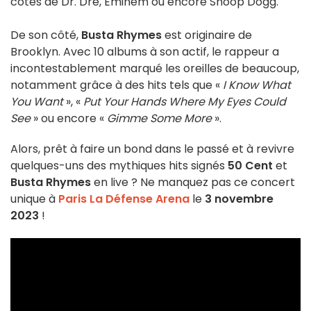
côtés de Dr. Dre, Eminem ou encore Snoop Dogg.
De son côté,
Busta Rhymes
est originaire de
Brooklyn. Avec 10 albums à son actif, le rappeur a
incontestablement marqué les oreilles de beaucoup,
notamment grâce à des hits tels que «
I Know What
You Want
», «
Put Your Hands Where My Eyes Could
See
» ou encore «
Gimme Some More
».
Alors, prêt à faire un bond dans le passé et à revivre
quelques-uns des mythiques hits signés
50 Cent
et
Busta Rhymes
en live ? Ne manquez pas ce concert
unique à
Paris La Défense Arena
le
3 novembre
2023
!