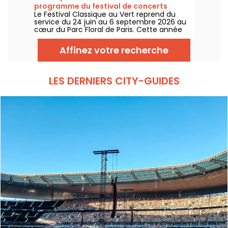
septembre 2026 !
programme du festival de concerts
Le Festival Classique au Vert reprend du
gratuits
service du 24 juin au 6 septembre 2026 au
cœur du Parc Floral de Paris. Cette année
encore, Classique au Vert invite les
mélomanes et les néophytes à prendre du
Affinez votre recherche
bon tempo et du beau temps auprès
d’artistes reconnus et en devenir.
LES DERNIERS CITY-GUIDES