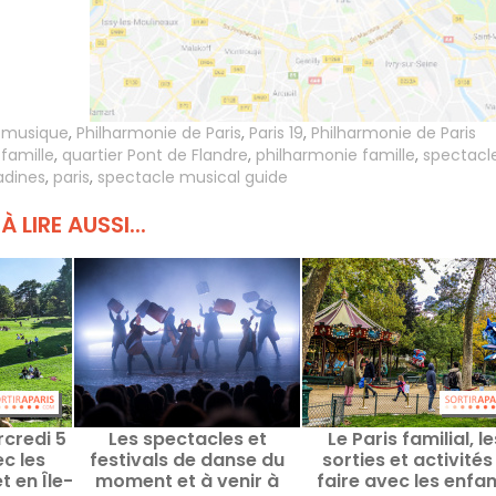
a musique
,
Philharmonie de Paris
,
Paris 19
,
Philharmonie de Paris
famille
,
quartier Pont de Flandre
,
philharmonie famille
,
spectacl
adines
,
paris
,
spectacle musical guide
À LIRE AUSSI...
rcredi 5
Les spectacles et
Le Paris familial, le
c les
festivals de danse du
sorties et activités
t en Île-
moment et à venir à
faire avec les enfa