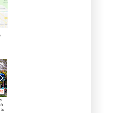
e
s
Les spectacles gratuits
Spectacles de Noël 2025
 à
à voir à Paris en ce
en famille à Paris : idées
nts
moment et à venir
magiques à ne pas