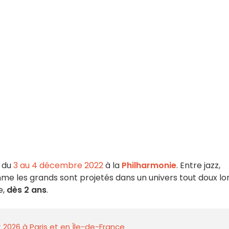
r du
3 au 4 décembre 2022
à la
Philharmonie
. Entre jazz,
me les grands sont projetés dans un univers tout doux lo
e,
dès 2 ans
.
 2026 à Paris et en Île-de-France