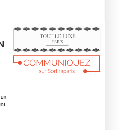
N
 un
ant