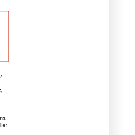
e
,
ns
,
ller