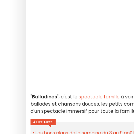
"
Balladines
", c'est le
spectacle famille
à voi
ballades et chansons douces, les petits com
d'un spectacle immersif pour toute la famill
À LIRE AUSSI
Les bons plans de la semaine du 3 au 9 août