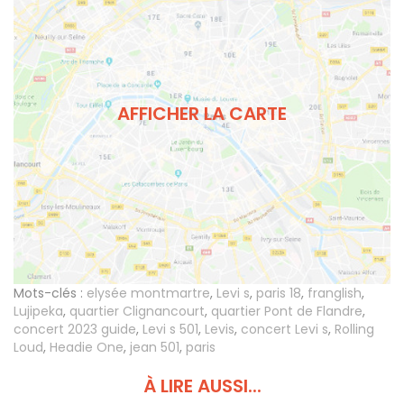
AFFICHER LA CARTE
Mots-clés :
elysée montmartre
,
Levi s
,
paris 18
,
franglish
,
Lujipeka
,
quartier Clignancourt
,
quartier Pont de Flandre
,
concert 2023 guide
,
Levi s 501
,
Levis
,
concert Levi s
,
Rolling
Loud
,
Headie One
,
jean 501
,
paris
À LIRE AUSSI...