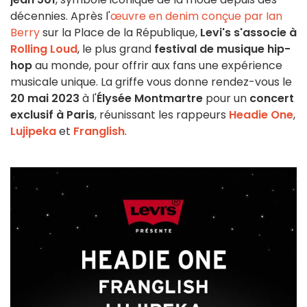
décennies. Après l'
œuvre en denim conçue par Ian
Berry
sur la Place de la République,
Levi's s'associe à
Rolling Loud
, le plus grand
festival de musique hip-
hop
au monde, pour offrir aux fans une expérience
musicale unique. La griffe vous donne rendez-vous le
20 mai 2023
à l'
Élysée Montmartre
pour un
concert
exclusif à Paris
, réunissant les rappeurs
Headie One
,
Lujipeka
et
Franglish
.