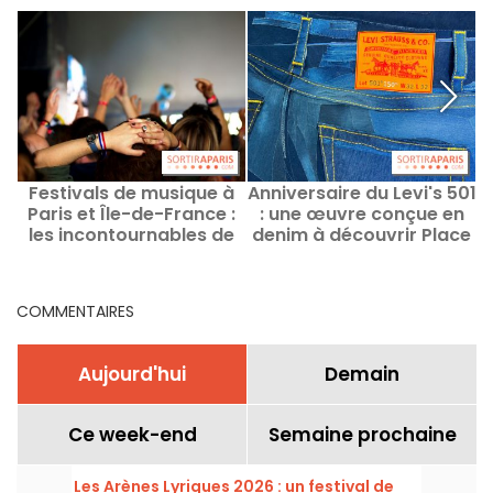
Festivals de musique à
Anniversaire du Levi's 501
Paris et Île-de-France :
: une œuvre conçue en
les incontournables de
denim à découvrir Place
u
l'été 2026
de la République
d
COMMENTAIRES
Aujourd'hui
Demain
Ce week-end
Semaine prochaine
Les Arènes Lyriques 2026 : un festival de