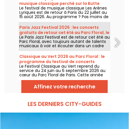
musique classique perché sur la Butte
Le festival de musique classique Les Arènes
Montmartre
Lyriques est de retour à Paris du 22 juillet au
15 août 2026. Au programme ? Pas moins de
16 concerts donnés au sein des Arènes de
Montmartre, un cadre idyllique pour écouter
Paris Jazz Festival 2026 : les concerts
les grands classiques.
gratuits de retour cet été au Parc Floral, le
Le Paris Jazz Festival est de retour cet été au
programme
Parc Floral, avec toujours autant de talents
musicaux à voir et écouter dans un cadre
bucolique. Voici le programme des concerts
gratuits à découvrir du 24 juin au 6
Classique au Vert 2026 au Parc Floral : le
septembre 2026 !
programme du festival de concerts
Le Festival Classique au Vert reprend du
gratuits
service du 24 juin au 6 septembre 2026 au
cœur du Parc Floral de Paris. Cette année
encore, Classique au Vert invite les
mélomanes et les néophytes à prendre du
Affinez votre recherche
bon tempo et du beau temps auprès
d’artistes reconnus et en devenir.
LES DERNIERS CITY-GUIDES