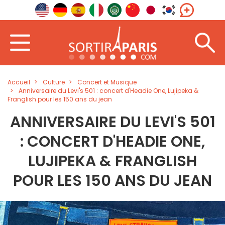
Accueil
Culture
Concert et Musique
Anniversaire du Levi's 501 : concert d'Headie One, Lujipeka &
Franglish pour les 150 ans du jean
ANNIVERSAIRE DU LEVI'S 501
: CONCERT D'HEADIE ONE,
LUJIPEKA & FRANGLISH
POUR LES 150 ANS DU JEAN