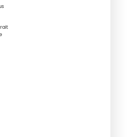
us
rait
e