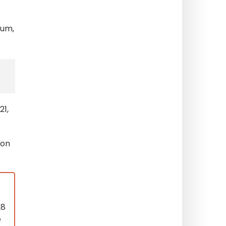
bum,
21,
son
28
é