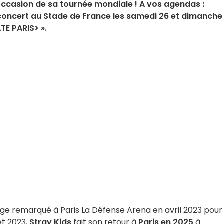
’occasion de sa tournée mondiale ! A vos agendas :
concert au Stade de France les samedi 26 et dimanche
TE PARIS> ».
ge remarqué à Paris La Défense Arena en avril 2023 pour 
et 2023,
Stray Kids
fait son retour à
Paris en 2025
à