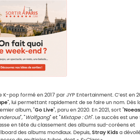
e K-pop formé en 2017 par JYP Entertainment. C’est en 2
ape
", lui permettant rapidement de se faire un nom. Dès lo
emier album, "
Go Live
", paru en 2020. En 2021, sort "
Noea
nderous
", "
Wolfgang
" et "
Mixtape : Oh
". Le succès est une 
lasse en tête du classement des albums sud-coréens et
illboard des albums mondiaux. Depuis,
Stray Kids
a dévoil
 encore de multiples tubes, dont «
S-Class
».