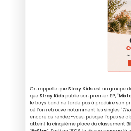
On rappelle que
Stray Kids
est un groupe d
que
Stray Kids
publie son premier EP, "
Mixt
le boys band ne tarde pas à produire son pr
où l’on retrouve notamment les singles "
Thu
encore au rendez-vous, puisque l’opus se c
atteint la cinquième place du classement B
"
5-Star
". Sorti en 2023, le disque regorge là