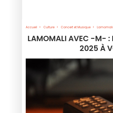
Accueil
Culture
Concert et Musique
Lamomali a
LAMOMALI AVEC -M- :
2025 À V