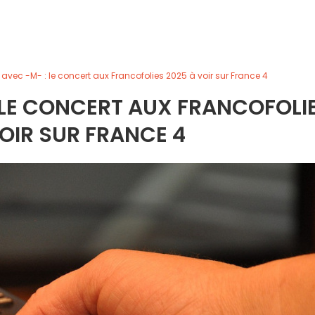
vec -M- : le concert aux Francofolies 2025 à voir sur France 4
 LE CONCERT AUX FRANCOFOLI
OIR SUR FRANCE 4