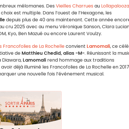
 nombreux mélomanes. Des
Vieilles Charrues
au
Lollapalooz
 le choix est multiple. Dans l’ouest de l’Hexagone, les
lle
depuis plus de 40 ans maintenant. Cette année encore
eau cru 2025 avec au menu Véronique Sanson, Clara Lucian
 SDM, Kyo, Ben Mazué ou encore Laurent Voulzy.
s Francofolies de La Rochelle
convient
Lamomali
, ce cél
tiative de
Matthieu Chedid, alias -M-
. Réunissant la mus
a Diawara,
Lamomali
rend hommage aux traditions
 avoir déjà illuminé les Francofolies de La Rochelle en 2017
 marquer une nouvelle fois l’événement musical.