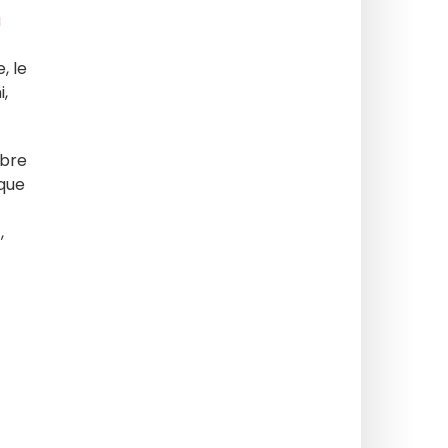
a
, le
i,
èbre
ique
,