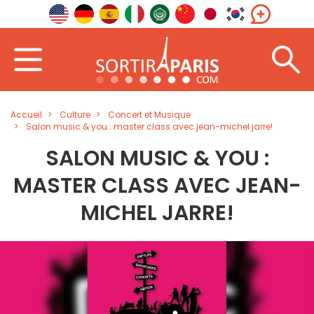
Accueil
Culture
Concert et Musique
Salon music & you : master class avec jean-michel jarre!
SALON MUSIC & YOU :
MASTER CLASS AVEC JEAN-
MICHEL JARRE!