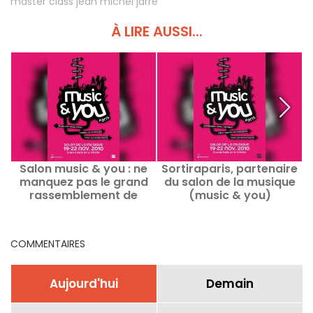
master class jean michel jarre
À LIRE AUSSI...
Salon music & you : ne
Sortiraparis, partenaire
manquez pas le grand
du salon de la musique
rassemblement de
(music & you)
ukulélés!
COMMENTAIRES
Aujourd'hui
Demain