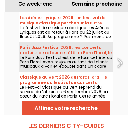
Ce week-end
Semaine prochaine
Les Arènes Lyriques 2026 : un festival de
musique classique perché sur la Butte
Le festival de musique classique Les Arènes
Montmartre
Lyriques est de retour à Paris du 22 juillet au
15 août 2026. Au programme ? Pas moins de
16 concerts donnés au sein des Arènes de
Montmartre, un cadre idyllique pour écouter
Paris Jazz Festival 2026 : les concerts
les grands classiques.
gratuits de retour cet été au Parc Floral, le
Le Paris Jazz Festival est de retour cet été au
programme
Parc Floral, avec toujours autant de talents
musicaux à voir et écouter dans un cadre
bucolique. Voici le programme des concerts
gratuits à découvrir du 24 juin au 6
Classique au Vert 2026 au Parc Floral : le
septembre 2026 !
programme du festival de concerts
Le Festival Classique au Vert reprend du
gratuits
service du 24 juin au 6 septembre 2026 au
cœur du Parc Floral de Paris. Cette année
encore, Classique au Vert invite les
mélomanes et les néophytes à prendre du
Affinez votre recherche
bon tempo et du beau temps auprès
d’artistes reconnus et en devenir.
LES DERNIERS CITY-GUIDES