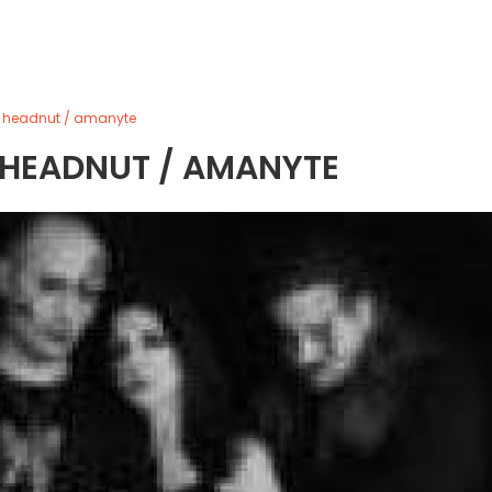
/ headnut / amanyte
 HEADNUT / AMANYTE