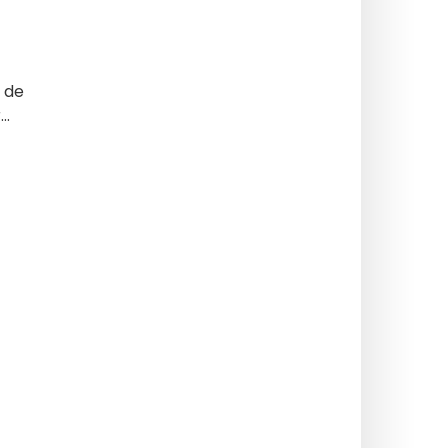
 de
..