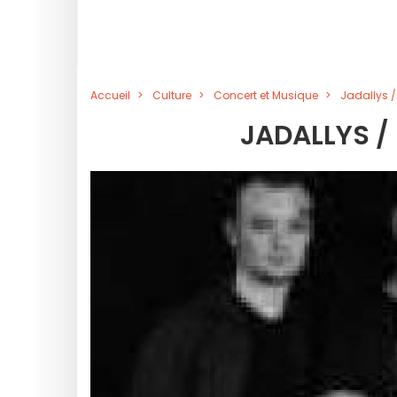
Accueil
Culture
Concert et Musique
Jadallys 
JADALLYS /