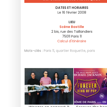
DATES ET HORAIRES
Le 16 février 2008
LIEU
Scène Bastille
2 bis, rue des Taillandiers
75011
Paris 11
Calcul d'itinéraire
Mots-clés :
Paris 11
,
quartier Roquette
,
paris