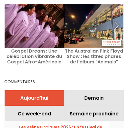
Gospel Dream : Une
The Australian Pink Floyd
célébration vibrante du
Show : les titres phares
Gospel Afro-Américain
de l’album "Animals"
en août 2026 à Paris
joués à Paris en 2027
COMMENTAIRES
Aujourd'hui
Demain
Ce week-end
Semaine prochaine
Les Arènes Lyriques 2026 : un festival de