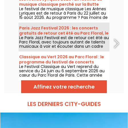
musique classique perché sur la Butte
Le festival de musique classique Les Arènes
Montmartre
Lyriques est de retour à Paris du 22 juillet au
15 août 2026. Au programme ? Pas moins de
16 concerts donnés au sein des Arènes de
Montmartre, un cadre idyllique pour écouter
Paris Jazz Festival 2026 : les concerts
les grands classiques.
gratuits de retour cet été au Parc Floral, le
Le Paris Jazz Festival est de retour cet été au
programme
Parc Floral, avec toujours autant de talents
musicaux à voir et écouter dans un cadre
bucolique. Voici le programme des concerts
gratuits à découvrir du 24 juin au 6
Classique au Vert 2026 au Parc Floral : le
septembre 2026 !
programme du festival de concerts
Le Festival Classique au Vert reprend du
gratuits
service du 24 juin au 6 septembre 2026 au
cœur du Parc Floral de Paris. Cette année
encore, Classique au Vert invite les
mélomanes et les néophytes à prendre du
Affinez votre recherche
bon tempo et du beau temps auprès
d’artistes reconnus et en devenir.
LES DERNIERS CITY-GUIDES