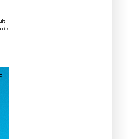
it
n de