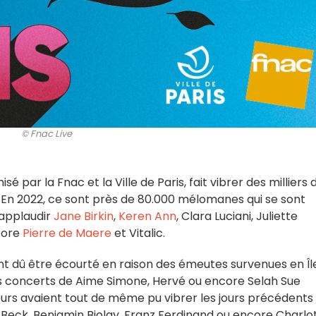
© Fnac Live
isé par la Fnac et la Ville de Paris, fait vibrer des milliers 
. En 2022, ce sont près de 80.000 mélomanes qui se sont
 applaudir
Jane Birkin
,
Keren Ann
, Clara Luciani, Juliette
core
Pierre de Maere
et Vitalic.
t dû être écourté en raison des émeutes survenues en Îl
 les concerts de Aime Simone, Hervé ou encore Selah Sue
teurs avaient tout de même pu vibrer les jours précédents
, Beck, Benjamin Biolay, Franz Ferdinand ou encore Charlo