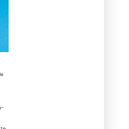
de
e-
tte