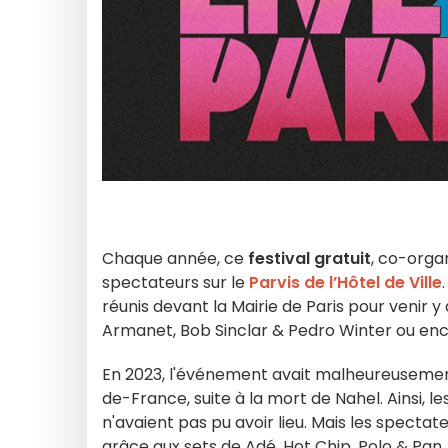
Chaque année, ce
festival gratuit
, co-organ
spectateurs sur le
Parvis de l’Hôtel de Ville
réunis devant la Mairie de Paris pour venir y
Armanet, Bob Sinclar & Pedro Winter ou en
En 2023, l'événement avait malheureusemen
de-France, suite à la mort de Nahel. Ainsi,
n'avaient pas pu avoir lieu. Mais les specta
grâce aux sets de Adé, Hot Chip, Polo & Pan