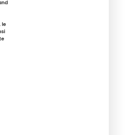
rand
 le
nsi
te