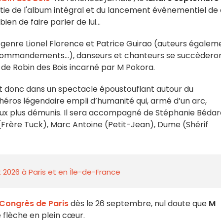
sortie de l'album intégral et du lancement événementiel de
en de faire parler de lui...
 genre Lionel Florence et Patrice Guirao (auteurs égalem
 Dix Commandements…), danseurs et chanteurs se succèdero
de Robin des Bois incarné par M Pokora.
nt donc dans un spectacle époustouflant autour du
héros légendaire empli d’humanité qui, armé d’un arc,
r aux plus démunis. Il sera accompagné de Stéphanie Béda
 (Frère Tuck), Marc Antoine (Petit-Jean), Dume (Shérif
 2026 à Paris et en Île-de-France
 Congrès de Paris
dès le 26 septembre, nul doute que
M
 flèche en plein cœur.