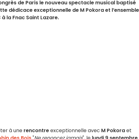
Congrès de Paris le nouveau spectacle musical baptisé
ette dédicace exceptionnelle de M Pokora et l’ensemble
 à la Fnac Saint Lazare.
viter à une
rencontre
exceptionnelle avec
M Pokora
et
bin des Bois
"
Ne renoncez jamais
", le
lundi 9 septembre