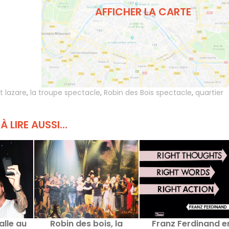
AFFICHER LA CARTE
t lazare
,
la troupe spectacle
,
Robin des Bois spectacle
,
quartier
À LIRE AUSSI...
alle au
Robin des bois, la
Franz Ferdinand e