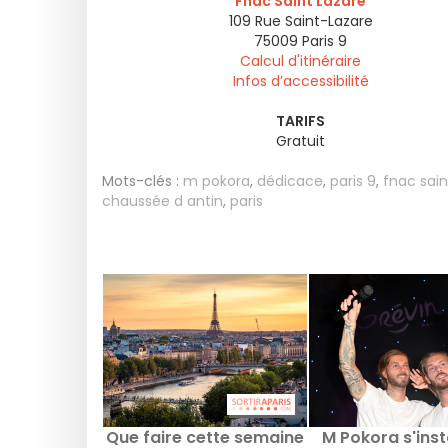
Fnac Saint Lazare
109 Rue Saint-Lazare
75009
Paris 9
Calcul d'itinéraire
Infos d’accessibilité
TARIFS
Gratuit
Mots-clés :
m pokora
,
dédicace
,
paris 9
,
fnac sain
chaussée d antin
,
paris
Que faire cette semaine
M Pokora s'inst