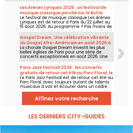
Les Arènes Lyriques 2026 : un festival de
musique classique perché sur la Butte
Le festival de musique classique Les Arènes
Montmartre
Lyriques est de retour à Paris du 22 juillet au
15 août 2026. Au programme ? Pas moins de
16 concerts donnés au sein des Arènes de
Montmartre, un cadre idyllique pour écouter
Gospel Dream : Une célébration vibrante
les grands classiques.
du Gospel Afro-Américain en août 2026 à
La chorale Gospel Dream investit les plus
Paris
belles églises de Paris pour une série de
concerts exceptionnels en août 2026. Une
expérience musicale unique qui célèbre
l'espoir, l'unité et la résilience à travers les
Paris Jazz Festival 2026 : les concerts
chants authentiques de l'Église Afro-
gratuits de retour cet été au Parc Floral, le
Américaine.
Le Paris Jazz Festival est de retour cet été au
programme
Parc Floral, avec toujours autant de talents
musicaux à voir et écouter dans un cadre
bucolique. Voici le programme des concerts
gratuits à découvrir du 24 juin au 6
Affinez votre recherche
septembre 2026 !
LES DERNIERS CITY-GUIDES