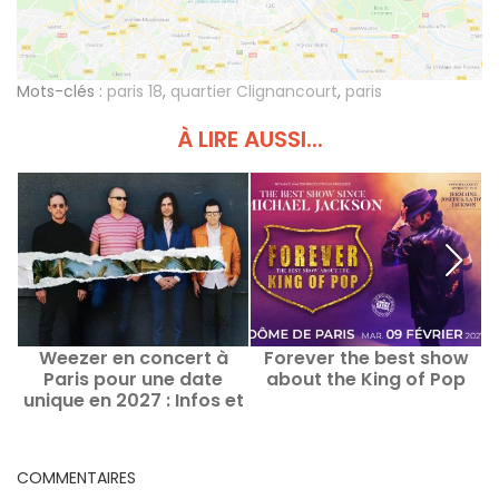
Mots-clés :
paris 18
,
quartier Clignancourt
,
paris
À LIRE AUSSI...
Weezer en concert à
Forever the best show
Paris pour une date
about the King of Pop
unique en 2027 : Infos et
date de lancement de la
billetterie
COMMENTAIRES