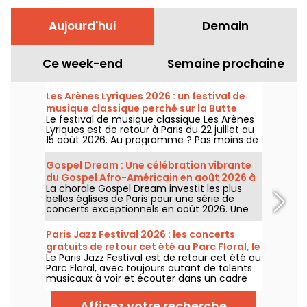
Aujourd'hui
Demain
Ce week-end
Semaine prochaine
Les Arènes Lyriques 2026 : un festival de
musique classique perché sur la Butte
Le festival de musique classique Les Arènes
Montmartre
Lyriques est de retour à Paris du 22 juillet au
15 août 2026. Au programme ? Pas moins de
16 concerts donnés au sein des Arènes de
Montmartre, un cadre idyllique pour écouter
Gospel Dream : Une célébration vibrante
les grands classiques.
du Gospel Afro-Américain en août 2026 à
La chorale Gospel Dream investit les plus
Paris
belles églises de Paris pour une série de
concerts exceptionnels en août 2026. Une
expérience musicale unique qui célèbre
l'espoir, l'unité et la résilience à travers les
Paris Jazz Festival 2026 : les concerts
chants authentiques de l'Église Afro-
gratuits de retour cet été au Parc Floral, le
Américaine.
Le Paris Jazz Festival est de retour cet été au
programme
Parc Floral, avec toujours autant de talents
musicaux à voir et écouter dans un cadre
bucolique. Voici le programme des concerts
gratuits à découvrir du 24 juin au 6
Affinez votre recherche