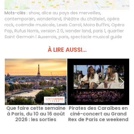
Mots-clés :
show
,
alice au pays des merveilles
,
contemporain
,
wonderland
,
théâtre du châtelet
,
opéra
rock
,
coémdie musicale
,
Lewis Carrol
,
Moira Buffini
,
Opéra
Pop
,
Rufus Norris
,
version 2 0
,
wonder land
,
paris 1
,
quartier
Saint Germain l Auxerrois
,
paris
,
spectacle musical guide
À LIRE AUSSI...
Que faire cette semaine
Pirates des Caraïbes en
à Paris, du 10 au 16 août
ciné-concert au Grand
P
2026 : les sorties
Rex de Paris ce weekend
incontournables