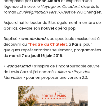
composée par
Damon Albarn
et inspirée d’une
légende chinoise, le
Voyage en Occident
, d'après le
roman
La Pérégrination vers l'Ouest
de Wu Cheng'en.
Aujourd’hui, le leader de Blur, également membre de
Gorillaz, dévoile son
nouvel opéra pop
.
Baptisé «
wonder.land
», ce spectacle musical est à
découvrir au
Théâtre du Châtelet
, à
Paris
, pour
quelques représentations seulement, programmées
du
mardi 7 au jeudi 16 juin 2016
.
«
wonder.land
» s’inspire de l’incontournable œuvre
de Lewis Carrol, j’ai nommé «
Alice au Pays des
Merveilles
» pour en proposer une version 2.0.