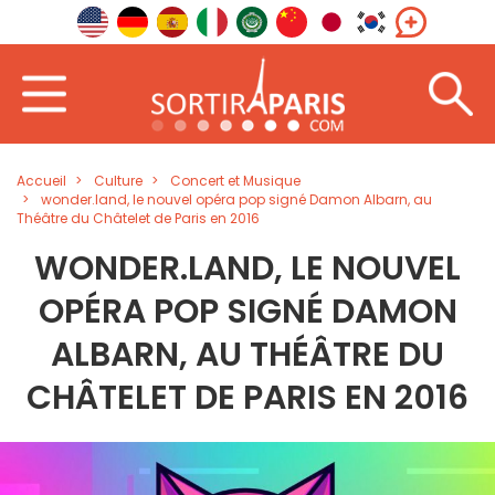
Accueil
Culture
Concert et Musique
wonder.land, le nouvel opéra pop signé Damon Albarn, au
Théâtre du Châtelet de Paris en 2016
WONDER.LAND, LE NOUVEL
OPÉRA POP SIGNÉ DAMON
ALBARN, AU THÉÂTRE DU
CHÂTELET DE PARIS EN 2016