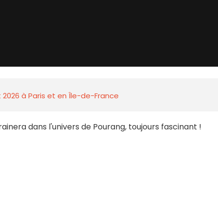
 2026 à Paris et en Île-de-France
nera dans l'univers de Pourang, toujours fascinant !