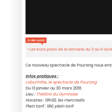
À LIRE AUSSI
Les bons plans de la semaine du 3 au 9 août
Ce nouveau spectacle de Pourang nous entrai
I
nfos pratiques :
Labyrinthe, le spectacle de Pourang
Du 13 janvier au 30 mars 2016
Lieu :
Théâtre du Gymnase
Horaires : 19h30, les mercredis
Plein tarif : 18€ plein tarif