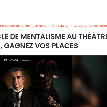
the, spectacle de mentalisme au Théâtre du Gymnase, gagnez vos place
LE DE MENTALISME AU THÉÂTR
, GAGNEZ VOS PLACES