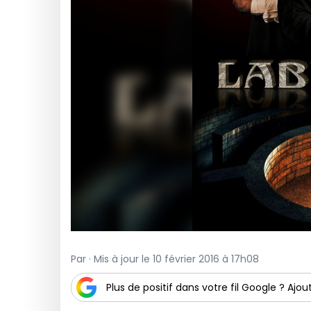
Par · Mis à jour le 10 février 2016 à 17h08
Plus de positif dans votre fil Google ? Ajout