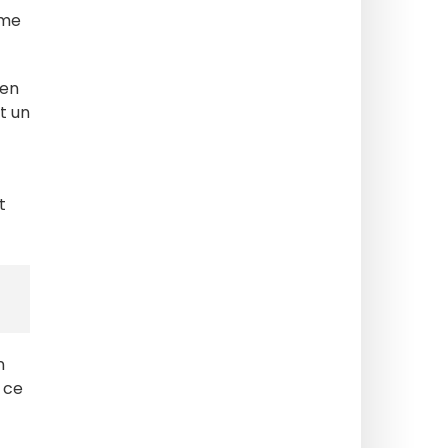
ème
 en
t un
t
n
 ce