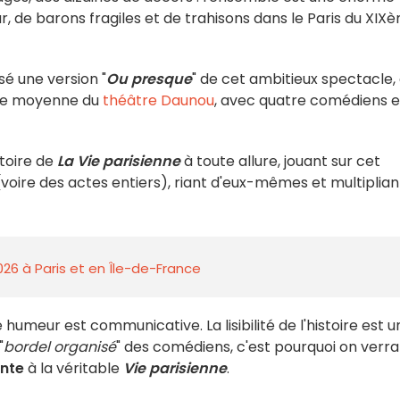
r, de barons fragiles et de trahisons dans le Paris du XIX
é une version "
Ou presque
" de cet ambitieux spectacle,
lle moyenne du
théâtre Daunou
, avec quatre comédiens e
stoire de
La Vie parisienne
à toute allure, jouant sur cet
ire des actes entiers), riant d'eux-mêmes et multiplian
026 à Paris et en Île-de-France
 humeur est communicative. La lisibilité de l'histoire est u
"
bordel organisé
" des comédiens, c'est pourquoi on verra
nte
à la véritable
Vie parisienne
.