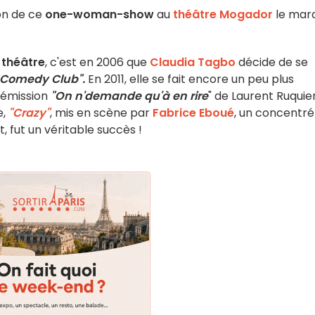
on de ce
one-woman-show
au
théâtre Mogador
le mar
u
théâtre
, c'est en 2006 que
Claudia Tagbo
décide de se
Comedy Club".
En 2011, elle se fait encore un peu plus
'émission
"On n'demande qu'à en rire
" de Laurent Ruquie
e,
"Crazy"
, mis en scène par
Fabrice Eboué
, un concentré
, fut un véritable succès !