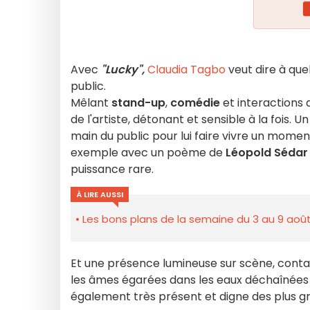
Avec
"Lucky",
Claudia Tagbo
veut dire à que
public.
Mêlant
stand-up
,
comédie
et interactions
de l'artiste, détonant et sensible à la fois. U
main du public pour lui faire vivre un momen
exemple avec un poème de
Léopold Sédar
puissance rare.
À LIRE AUSSI
Les bons plans de la semaine du 3 au 9 août
Et une présence lumineuse sur scène, contag
les âmes égarées dans les eaux déchaînées d
également très présent et digne des plus gr