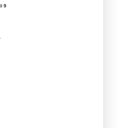
di
9
r