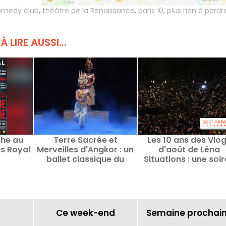
omedy club
,
théâtre de la Renaissance
,
paris 10
,
plus rien à perdr
À LIRE AUSSI...
he au
Terre Sacrée et
Les 10 ans des Vlo
is Royal
Merveilles d'Angkor : un
d'août de Léna
ballet classique du
Situations : une soi
Cambodge exceptionnel
événement à Berc
au 13e Art à Paris
Ce week-end
Semaine prochai