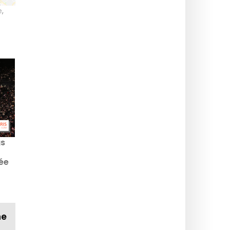
e
,
gs
rée
y
ne