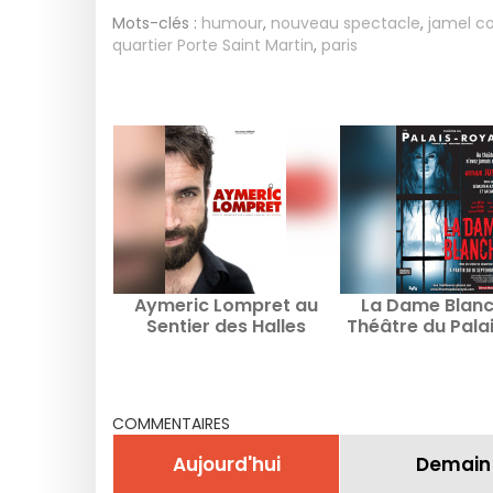
Mots-clés :
humour
,
nouveau spectacle
,
jamel c
quartier Porte Saint Martin
,
paris
Aymeric Lompret au
La Dame Blanc
Sentier des Halles
Théâtre du Pala
COMMENTAIRES
Aujourd'hui
Demain