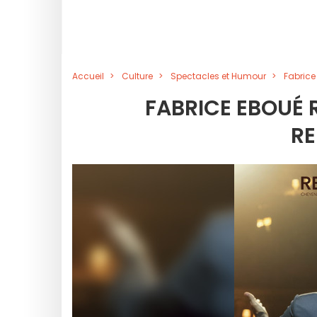
Accueil
Culture
Spectacles et Humour
Fabrice
FABRICE EBOUÉ 
R