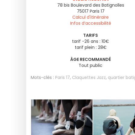
78 bis Boulevard des Batignolles
75017
Paris 17
Calcul d'itinéraire
Infos d’accessibilité
TARIFS
tarif -26 ans : 10€
tarif plein : 28€
ÂGE RECOMMANDÉ
Tout public
Mots-clés :
Paris 17
,
Claquettes Jazz
,
quartier bati