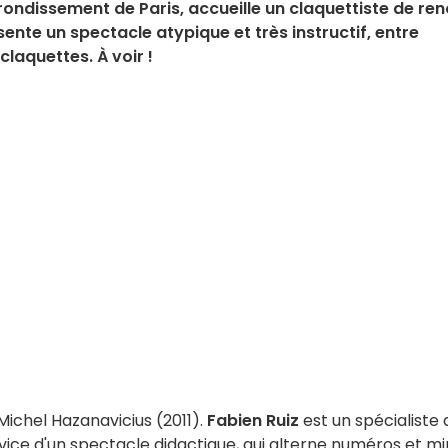
rondissement de Paris, accueille un claquettiste de re
ésente un spectacle atypique et très instructif, entre
laquettes. À voir !
ichel Hazanavicius (2011).
Fabien Ruiz
est un spécialiste 
vice d'un spectacle didactique, qui alterne numéros et mi