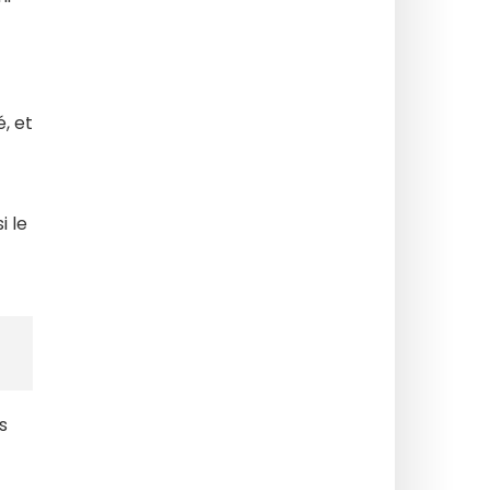
é, et
i le
s