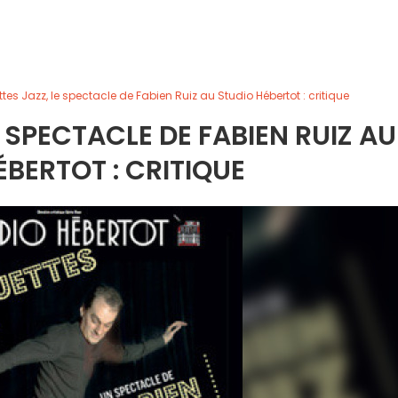
tes Jazz, le spectacle de Fabien Ruiz au Studio Hébertot : critique
 SPECTACLE DE FABIEN RUIZ AU
ÉBERTOT : CRITIQUE