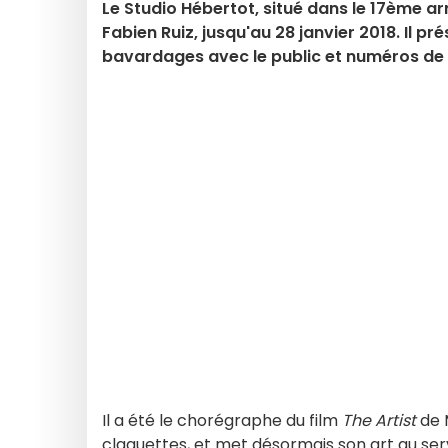
Le Studio Hébertot, situé dans le 17ème ar
Fabien Ruiz, jusqu'au 28 janvier 2018. Il pr
bavardages avec le public et numéros de c
Il a été le chorégraphe du film
The Artist
de M
claquettes, et met désormais son art au ser