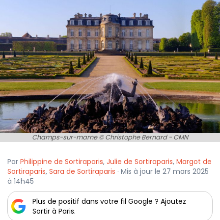
Champs-sur-marne © Christophe Bernard - CMN
Par
Philippine de Sortiraparis
,
Julie de Sortiraparis
,
Margot de
Sortiraparis
,
Sara de Sortiraparis
· Mis à jour le 27 mars 2025
à 14h45
Plus de positif dans votre fil Google ? Ajoutez
Sortir à Paris.