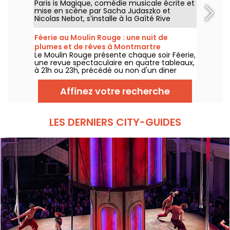
Paris is Magique, comédie musicale écrite et
mise en scène par Sacha Judaszko et
Nicolas Nebot, s’installe à la Gaîté Rive
Gauche à Paris à partir du 23 juin 2026.
Féerie au Moulin Rouge : une nuit de
plumes et de rêves à Montmartre
Le Moulin Rouge présente chaque soir Féerie,
une revue spectaculaire en quatre tableaux,
à 21h ou 23h, précédé ou non d'un diner
imaginé par leur chef.
Affinez votre recherche
LES DERNIERS CITY-GUIDES