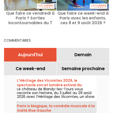
Que faire ce vendredi à
Que faire ce week-end à
Paris ? Sorties
Paris avec les enfants,
incontournables du 7
ces 8 et 9 août 2026 ?
août 2026
COMMENTAIRES
Aujourd'hui
Demain
Ce week-end
Semaine prochaine
L'Héritage des Vicomtes 2026, le
spectacle son et lumière estival du
Le château de Blandy-les-Tours vous
château de Blandy-les-Tours
raconte son histoire, du 3 juillet au 29 août
2026 avec l'Héritage des Vicomtes, un show
son et lumière pour traverser les siècles et
découvrir ce château médiéval. Nous
Paris is Magique, la comédie musicale à la
sommes allés à sa découverte, voici en
Gaîté Rive Gauche
partie ce qui vous attend.