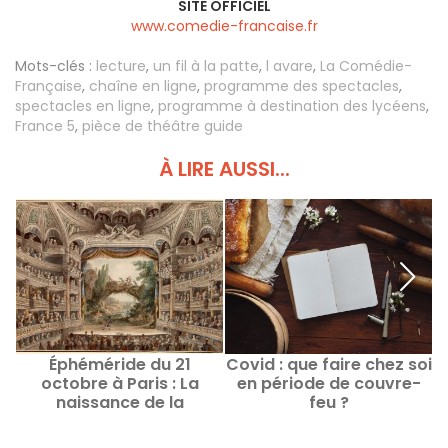
SITE OFFICIEL
www.comedie-francaise.fr
Mots-clés :
lecture
,
un fil à la patte
,
l avare
,
La Comédie-
Française
,
chaîne en ligne
,
programme des spectacles
,
spectacles en ligne
,
programme à destination des lycéens
,
France 5
,
pièce de théâtre guide
À LIRE AUSSI...
Éphéméride du 21
Covid : que faire chez soi
F
octobre à Paris : La
en période de couvre-
naissance de la
feu ?
Comédie-Française