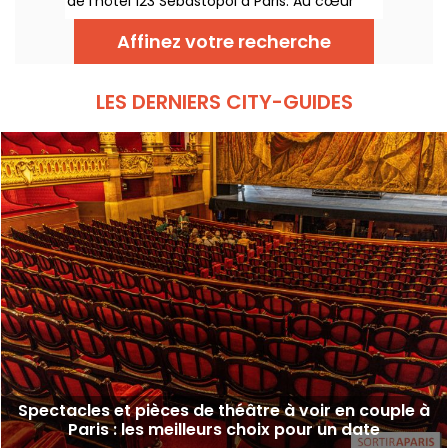
de l'hôtel 123 Sebastopol à Paris. Au cœur
d'un hôtel, on retrouve chaque week-end
une scène stand-up animée par des artistes
Affinez votre recherche
confirmés.
LES DERNIERS CITY-GUIDES
Spectacles et pièces de théâtre à voir en couple à
Paris : les meilleurs choix pour un date