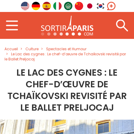
Accueil
Culture
Spectacles et Humour
Le Lac des cygnes : Le chef-d’œuvre de Tchaïkovski revisité par
le Ballet Preljocaj
LE LAC DES CYGNES : LE
CHEF-D’ŒUVRE DE
TCHAÏKOVSKI REVISITÉ PAR
LE BALLET PRELJOCAJ