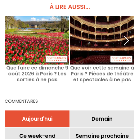
À LIRE AUSSI...
Que faire ce dimanche 9
Que voir cette semaine à
août 2026 à Paris ? Les
Paris ? Pièces de théâtre
sorties à ne pas
et spectacles à ne pas
manquer
manquer
P
COMMENTAIRES
Aujourd'hui
Demain
Ce week-end
Semaine prochaine