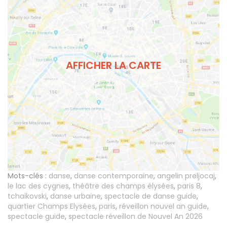
AFFICHER LA CARTE
Mots-clés :
danse
,
danse contemporaine
,
angelin preljocaj
,
le lac des cygnes
,
théâtre des champs élysées
,
paris 8
,
tchaïkovski
,
danse urbaine
,
spectacle de danse guide
,
quartier Champs Elysées
,
paris
,
réveillon nouvel an guide
,
spectacle guide
,
spectacle réveillon de Nouvel An 2026