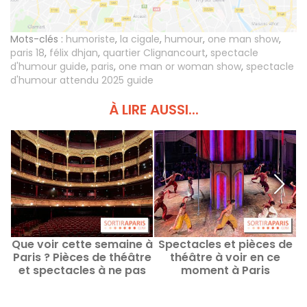
Mots-clés :
humoriste
,
la cigale
,
humour
,
one man show
,
paris 18
,
félix dhjan
,
quartier Clignancourt
,
spectacle
d'humour guide
,
paris
,
one man or woman show
,
spectacle
d'humour attendu 2025 guide
À LIRE AUSSI...
Que voir cette semaine à
Spectacles et pièces de
Paris ? Pièces de théâtre
théâtre à voir en ce
T
et spectacles à ne pas
moment à Paris
manquer