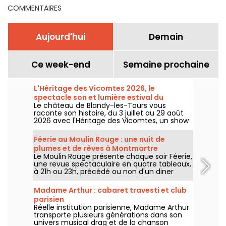
COMMENTAIRES
Aujourd'hui
Demain
Ce week-end
Semaine prochaine
L'Héritage des Vicomtes 2026, le
spectacle son et lumière estival du
Le château de Blandy-les-Tours vous
château de Blandy-les-Tours
raconte son histoire, du 3 juillet au 29 août
2026 avec l'Héritage des Vicomtes, un show
son et lumière pour traverser les siècles et
découvrir ce château médiéval. Nous
Féerie au Moulin Rouge : une nuit de
sommes allés à sa découverte, voici en
plumes et de rêves à Montmartre
partie ce qui vous attend.
Le Moulin Rouge présente chaque soir Féerie,
une revue spectaculaire en quatre tableaux,
à 21h ou 23h, précédé ou non d'un diner
imaginé par leur chef.
Madame Arthur : cabaret travesti et club
parisien
Réelle institution parisienne, Madame Arthur
transporte plusieurs générations dans son
univers musical drag et de la chanson