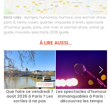
Mots-clés :
olympia
,
humoriste
,
humour
,
one woman show
,
paris 9
,
fanny ruwet
,
quartier chaussée d antin
,
spectacle
d'humour guide
,
paris
,
one man or woman show
,
stand up
guide
,
nouveau spectacle 2026 guide
À LIRE AUSSI...
Que faire ce vendredi 7
Les spectacles d'humour
août 2026 à Paris ? Les
immanquables à Paris :
sorties à ne pas
découvrez les temps
manquer
forts actuels et à venir
P