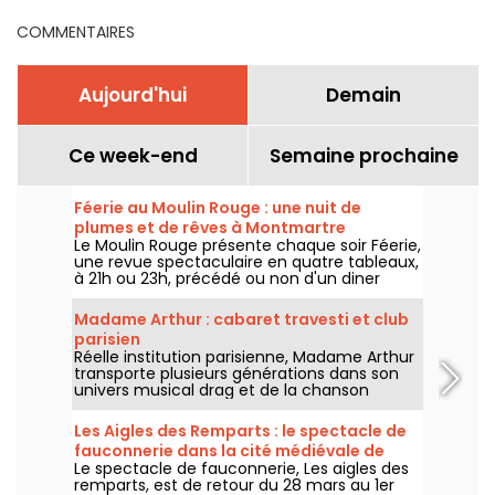
COMMENTAIRES
Aujourd'hui
Demain
Ce week-end
Semaine prochaine
Féerie au Moulin Rouge : une nuit de
plumes et de rêves à Montmartre
Le Moulin Rouge présente chaque soir Féerie,
une revue spectaculaire en quatre tableaux,
à 21h ou 23h, précédé ou non d'un diner
imaginé par leur chef.
Madame Arthur : cabaret travesti et club
parisien
Réelle institution parisienne, Madame Arthur
transporte plusieurs générations dans son
univers musical drag et de la chanson
française !
Les Aigles des Remparts : le spectacle de
fauconnerie dans la cité médiévale de
Le spectacle de fauconnerie, Les aigles des
Provins
remparts, est de retour du 28 mars au 1er