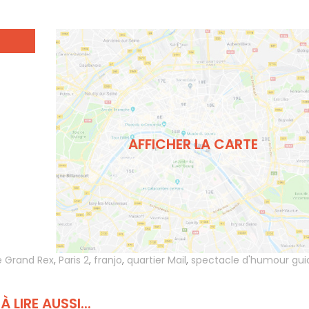
AFFICHER LA CARTE
e Grand Rex
,
Paris 2
,
franjo
,
quartier Mail
,
spectacle d'humour gui
À LIRE AUSSI...