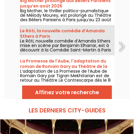
Big Mother prolongé aux Béliers Parisiens
jusqu’en août 2026
Big Mother, le thriller politico-journalistique
de Mélody Mourey, est prolongé au Théâtre
des Béliers Parisiens à Paris jusqu’au 23 août
2026, avec des représentations du mardi au
dimanche.
Le Rôti, la nouvelle comédie d’Amanda
Sthers à Paris
Le Rôti, nouvelle comédie d’Amanda Sthers
mise en scène par Benjamin Elharrar, est à
découvrir à la Comédie Saint-Martin à Paris
jusqu’au 15 octobre 2026.
La Promesse de l'Aube, l'adaptation du
roman de Romain Gary au Théâtre de la
L’adaptation de La Promesse de l’Aube de
Contrescarpe
Romain Gary par Tigran Mekhitarian est de
retour au Théâtre Le Contrescarpe dès le 8
août 2026.
Affinez votre recherche
LES DERNIERS CITY-GUIDES