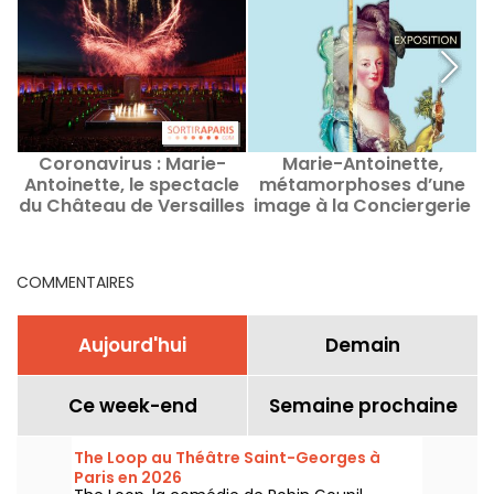
Coronavirus : Marie-
Marie-Antoinette,
Antoinette, le spectacle
métamorphoses d’une
du Château de Versailles
image à la Conciergerie
annulé
R
COMMENTAIRES
Aujourd'hui
Demain
Ce week-end
Semaine prochaine
The Loop au Théâtre Saint-Georges à
Paris en 2026