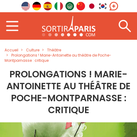
Accueil
Culture
Théâtre
Prolongations ! Marie-Antoinette au théâtre de Poche-
Montparnasse : critique
PROLONGATIONS ! MARIE-
ANTOINETTE AU THÉÂTRE DE
POCHE-MONTPARNASSE :
CRITIQUE