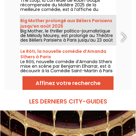
The Loop, la comédie de Robin Goupil
récompensée du Molière 2025 de la
meilleure comédie, est à l’affiche du
Théâtre Saint-Georges à Paris jusqu’au 15
novembre 2026.
Big Mother prolongé aux Béliers Parisiens
jusqu’en août 2026
Big Mother, le thriller politico-journalistique
de Mélody Mourey, est prolongé au Théâtre
des Béliers Parisiens à Paris jusqu’au 23 août
2026, avec des représentations du mardi au
dimanche.
Le Rôti, la nouvelle comédie d’Amanda
Sthers à Paris
Le Rôti, nouvelle comédie d’Amanda Sthers
mise en scène par Benjamin Elharrar, est à
découvrir à la Comédie Saint-Martin à Paris
jusqu’au 15 octobre 2026.
Affinez votre recherche
LES DERNIERS CITY-GUIDES