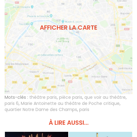
AFFICHER LA CARTE
Mots-clés :
théâtre paris
,
pièce paris
,
que voir au théâtre
,
paris 6
,
Marie Antoinette au théâtre de Poche critique
,
quartier Notre Dame des Champs
,
paris
À LIRE AUSSI...