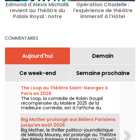
Edmond d'Alexis Michalik
Opération Citadelle :
L
revient au Théâtre du
l'expérience de théâtre
f
Palais Royal : notre
immersif à l'Hôtel
critique
Kergorlay-Langsdorff
prolongée
COMMENTAIRES
Aujourd'hui
Demain
Ce week-end
Semaine prochaine
The Loop au Théâtre Saint-Georges à
Paris en 2026
The Loop, la comédie de Robin Goupil
récompensée du Molière 2025 de la
meilleure comédie, est à l’affiche du
Théâtre Saint-Georges à Paris jusqu’au 15
novembre 2026.
Big Mother prolongé aux Béliers Parisiens
jusqu’en août 2026
Big Mother, le thriller politico-journalistique
de Mélody Mourey, est prolongé au Théâtre
des Béliers Parisiens à Paris jusqu’au 23 août