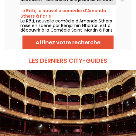
2026, avec des représentations du mardi au
dimanche.
Le Rôti, la nouvelle comédie d’Amanda
Sthers à Paris
Le Rôti, nouvelle comédie d’Amanda Sthers
mise en scène par Benjamin Elharrar, est à
découvrir à la Comédie Saint-Martin à Paris
jusqu’au 15 octobre 2026.
Affinez votre recherche
LES DERNIERS CITY-GUIDES