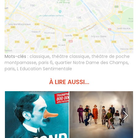
Mots-clés :
classique
,
théâtre classique
,
théâtre de poche
montparnasse
,
paris 6
,
quartier Notre Dame des Champs
,
paris
,
L Education Sentimentale
À LIRE AUSSI...