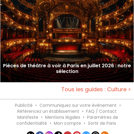
Pièces de théâtre à voir à Paris en juillet 2026 : notre
sélection
Tous les guides : Culture >
Publicité
•
Communiquez sur votre événement
•
Référencez un établissement
•
FAQ / Contact
Manifeste
•
Mentions légales
•
Paramètres de
confidentialité
•
Mon compte
•
Sortir de Paris