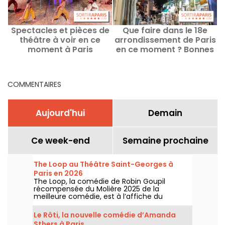
Spectacles et pièces de
Que faire dans le 18e
théâtre à voir en ce
arrondissement de Paris
a
moment à Paris
en ce moment ? Bonnes
?
adresses et idées sorties
COMMENTAIRES
Aujourd'hui
Demain
Ce week-end
Semaine prochaine
The Loop au Théâtre Saint-Georges à
Paris en 2026
The Loop, la comédie de Robin Goupil
récompensée du Molière 2025 de la
meilleure comédie, est à l’affiche du
Théâtre Saint-Georges à Paris jusqu’au 15
novembre 2026.
Le Rôti, la nouvelle comédie d’Amanda
Sthers à Paris