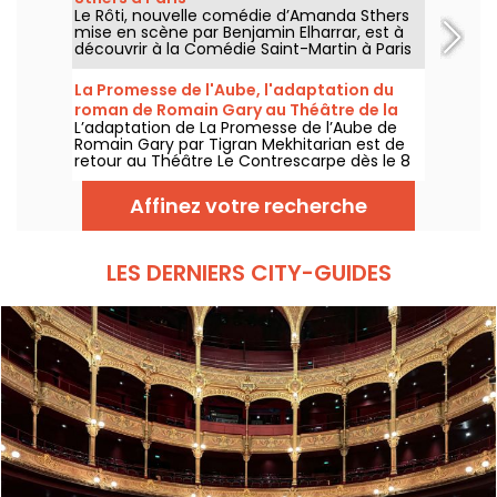
Le Rôti, nouvelle comédie d’Amanda Sthers
mise en scène par Benjamin Elharrar, est à
découvrir à la Comédie Saint-Martin à Paris
jusqu’au 15 octobre 2026.
La Promesse de l'Aube, l'adaptation du
roman de Romain Gary au Théâtre de la
L’adaptation de La Promesse de l’Aube de
Contrescarpe
Romain Gary par Tigran Mekhitarian est de
retour au Théâtre Le Contrescarpe dès le 8
août 2026.
Affinez votre recherche
LES DERNIERS CITY-GUIDES