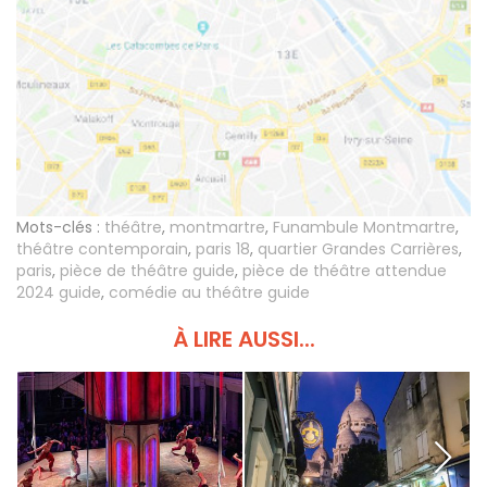
Mots-clés :
théâtre
,
montmartre
,
Funambule Montmartre
,
théâtre contemporain
,
paris 18
,
quartier Grandes Carrières
,
paris
,
pièce de théâtre guide
,
pièce de théâtre attendue
2024 guide
,
comédie au théâtre guide
À LIRE AUSSI...