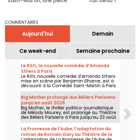
Saint-Martin, une pièce
fait beau ?
de Joël Pommerat
COMMENTAIRES
Aujourd'hui
Demain
Ce week-end
Semaine prochaine
Le Rôti, la nouvelle comédie d’Amanda
Sthers à Paris
Le Rôti, nouvelle comédie d’Amanda Sthers
mise en scène par Benjamin Elharrar, est à
découvrir à la Comédie Saint-Martin à Paris
jusqu’au 15 octobre 2026.
Big Mother prolongé aux Béliers Parisiens
jusqu’en août 2026
Big Mother, le thriller politico-journalistique
de Mélody Mourey, est prolongé au Théâtre
des Béliers Parisiens à Paris jusqu’au 23 août
2026, avec des représentations du mardi au
dimanche.
La Promesse de l'Aube, l'adaptation du
roman de Romain Gary au Théâtre de la
L’adaptation de La Promesse de l’Aube de
Contrescarpe