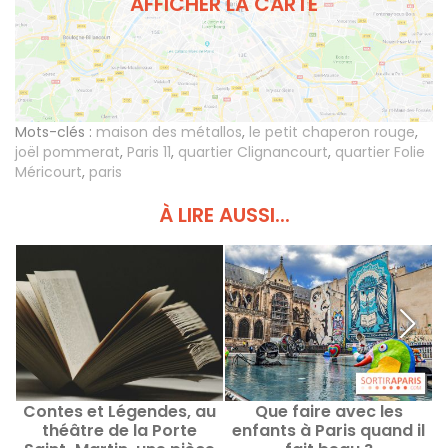
AFFICHER LA CARTE
Mots-clés :
maison des métallos
,
le petit chaperon rouge
,
joël pommerat
,
Paris 11
,
quartier Clignancourt
,
quartier Folie
Méricourt
,
paris
À LIRE AUSSI...
Contes et Légendes, au
Que faire avec les
théâtre de la Porte
enfants à Paris quand il