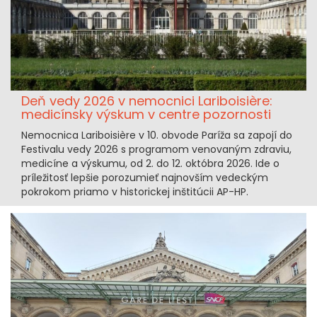
Deň vedy 2026 v nemocnici Lariboisière:
medicínsky výskum v centre pozornosti
Nemocnica Lariboisière v 10. obvode Paríža sa zapojí do
Festivalu vedy 2026 s programom venovaným zdraviu,
medicíne a výskumu, od 2. do 12. októbra 2026. Ide o
príležitosť lepšie porozumieť najnovším vedeckým
pokrokom priamo v historickej inštitúcii AP-HP.