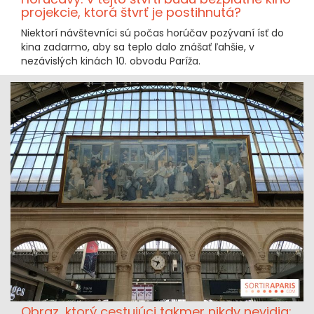
projekcie, ktorá štvrť je postihnutá?
Niektorí návštevníci sú počas horúčav pozývaní ísť do
kina zadarmo, aby sa teplo dalo znášať ľahšie, v
nezávislých kinách 10. obvodu Paríža.
Obraz, ktorý cestujúci takmer nikdy nevidia: