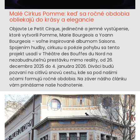
Malé Cirkus Pomme: keď sa ročné obdobia
obliekajú do krásy a elegancie
Objavte Le Petit Cirque, jedinečné a jemné vystúpenie,
ktoré vytvorili Pomme, Marie Bourgeois a Yoann
Bourgeois – voľne inspirované albumom Saisons.
Spojením hudby, cirkusu a poézie pohybu sa tento
projekt usadí v Théâtre des Bouffes du Nord na
nezabudnuteľnú prestávku mimo reality, od 26.
decembra 2025 do 4. januára 2026. Diváci budú
pozvaní na citlivú snovú cestu, kde sa pod našimi
očami formujú ročné obdobia. Na záver nášho článku
vám prinášame naše hodnotenie.