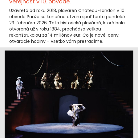
verejnosť v 10. obvode.
Uzavretá od roku 2018, plaváreň Château-Landon v 10.
obvode Paríža sa konečne otvára späť tento pondelok
23. februára 2026. Táto historická plaváreň, ktorá bola
otvorená už v roku 1884, prechádza veľkou
rekonštrukciou za 14 miliónov eur. Čo je nové, ceny,
otváracie hodiny – všetko vám prezradíme.