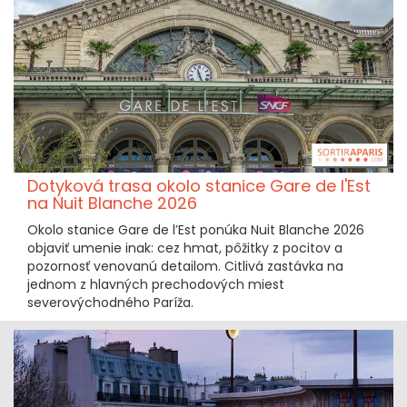
Dotyková trasa okolo stanice Gare de l'Est
na Nuit Blanche 2026
Okolo stanice Gare de l’Est ponúka Nuit Blanche 2026
objaviť umenie inak: cez hmat, pôžitky z pocitov a
pozornosť venovanú detailom. Citlivá zastávka na
jednom z hlavných prechodových miest
severovýchodného Paríža.