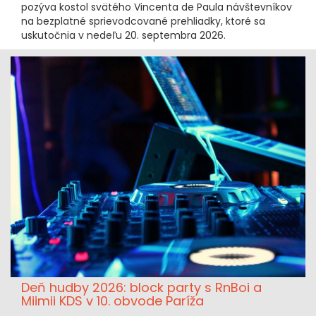
pozýva kostol svätého Vincenta de Paula návštevníkov
na bezplatné sprievodcované prehliadky, ktoré sa
uskutočnia v nedeľu 20. septembra 2026.
Deň hudby 2026: block party s RnBoi a
Miimii KDS v 10. obvode Paríža