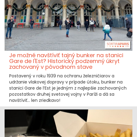
Je možné navštíviť tajný bunker na stanici
Gare de l'Est? Historický podzemný úkryt
zachovaný v pôvodnom stave
Postavený v roku 1939 na ochranu železničiarov a
udržanie vlakovej dopravy v prípade útoku, bunker na
stanici Gare de l’Est je jedným z najlepšie zachovaných
pozostatkov druhej svetovej vojny v Paríži a dá sa
navštíviť... len zriedkavo!