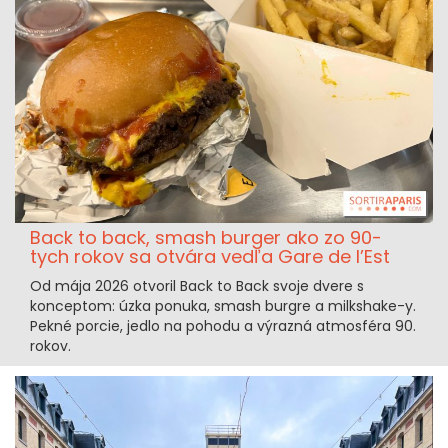
Back to back, smash burger ako zo 90-
tych rokov sa otvára vedľa Gare de l’Est
Od mája 2026 otvoril Back to Back svoje dvere s
konceptom: úzka ponuka, smash burgre a milkshake-y.
Pekné porcie, jedlo na pohodu a výrazná atmosféra 90.
rokov.