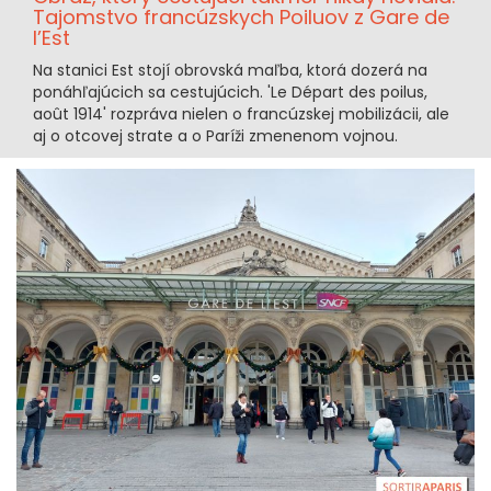
Tajomstvo francúzskych Poiluov z Gare de
l’Est
Na stanici Est stojí obrovská maľba, ktorá dozerá na
ponáhľajúcich sa cestujúcich. 'Le Départ des poilus,
août 1914' rozpráva nielen o francúzskej mobilizácii, ale
aj o otcovej strate a o Paríži zmenenom vojnou.