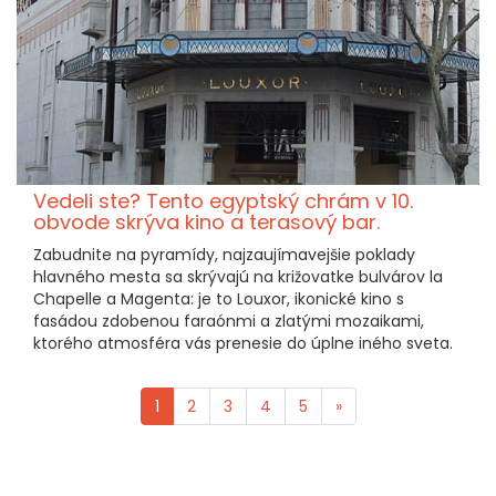
Vedeli ste? Tento egyptský chrám v 10.
obvode skrýva kino a terasový bar.
Zabudnite na pyramídy, najzaujímavejšie poklady
hlavného mesta sa skrývajú na križovatke bulvárov la
Chapelle a Magenta: je to Louxor, ikonické kino s
fasádou zdobenou faraónmi a zlatými mozaikami,
ktorého atmosféra vás prenesie do úplne iného sveta.
1
2
3
4
5
»