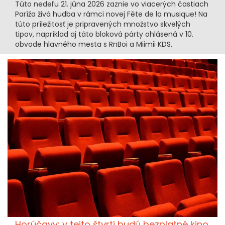
Túto nedeľu 21. júna 2026 zaznie vo viacerých častiach
Paríža živá hudba v rámci novej Fête de la musique! Na
túto príležitosť je pripravených množstvo skvelých
tipov, napríklad aj táto bloková párty ohlásená v 10.
obvode hlavného mesta s RnBoi a Miimii KDS.
Horúčavy: v tejto štvrti budú bezplatné kino