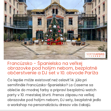
Francúzsko - Španielsko na veľkej
obrazovke pod holým nebom, bezplatné
občerstvenie a DJ set v 10. obvode Paríža
Čo lepšie môže existovať než oslaviť 14. júla pri
semifinále Francúzsko-Španielsko? La Caserne sa
oblečie do modrej farby a pripraví bezplatnú watch
party v 10. mestskej štvrti. Prenos zápasu na veľkej
obrazovke pod holým nebom, DJ sety, bezplatné jedlo
a workshop na personalizáciu dresov vás čakajú.