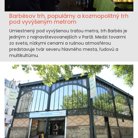
Barbèsov trh, populárny a kozmopolitný trh
pod vyvýšeným metrom
Umiestnený pod vyvýšenou traťou metra, trh Barbès je
jedným z najnavštevovanejších v Paríži. Medzi tovarmi
zo sveta, nízkymi cenami a rušnou atmosférou
predstavuje tvár severu hlavného mesta, ľudovú a
multikultúrnu.