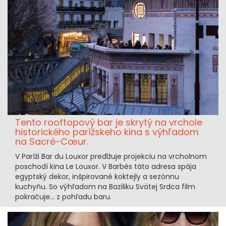
Tento rooftopový bar je skrytý na vrchole
historického parížskeho kina s výhľadom
na Sacré-Cœur.
V Paríži Bar du Louxor predlžuje projekciu na vrcholnom
poschodí kina Le Louxor. V Barbès táto adresa spája
egyptský dekor, inšpirované koktejly a sezónnu
kuchyňu. So výhľadom na Baziliku Svätej Srdca film
pokračuje… z pohľadu baru.