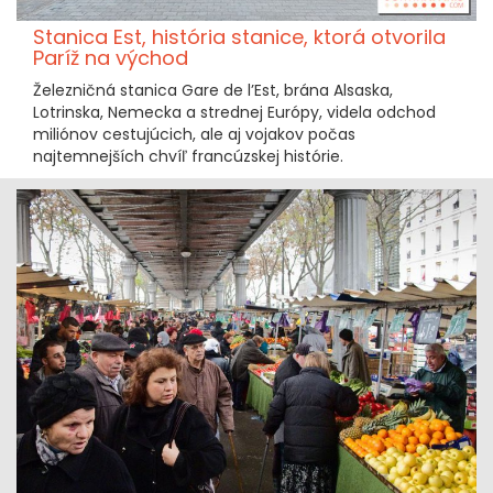
Stanica Est, história stanice, ktorá otvorila
Paríž na východ
Železničná stanica Gare de l’Est, brána Alsaska,
Lotrinska, Nemecka a strednej Európy, videla odchod
miliónov cestujúcich, ale aj vojakov počas
najtemnejších chvíľ francúzskej histórie.