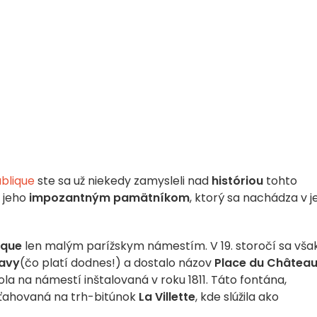
ublique
ste sa už niekedy zamysleli nad
históriou
tohto
 jeho
impozantným pamätníkom
, ktorý sa nachádza v j
ique
len malým parížskym námestím. V 19. storočí sa vša
ravy
(čo platí dodnes!) a dostalo názov
Place du Châtea
a na námestí inštalovaná v roku 1811. Táto fontána,
sťahovaná na trh-bitúnok
La Villette
, kde slúžila ako