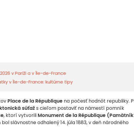
2026 v Paríži a v Île-de-France
ky v Île-de-France: kultúrne tipy
ázov
Place de la République
na počesť hodnôt republiky. P
ktonická súťaž
s cieľom postaviť na námestí pomník
ce
, ktorí vytvorili
Monument de la République (Pamätník
 bol slávnostne odhalený 14. júla 1883, v deň národného