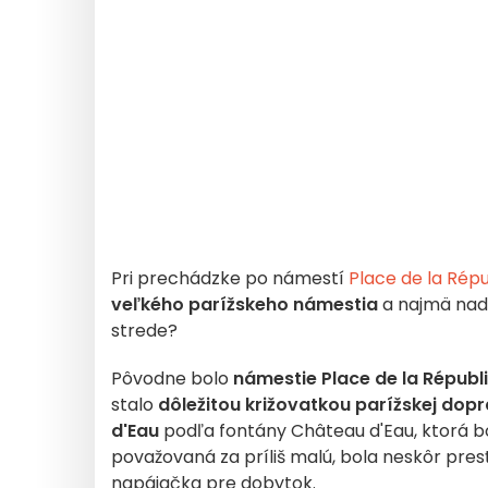
Pri prechádzke po námestí
Place de la Rép
veľkého parížskeho námestia
a najmä nad
strede?
Pôvodne bolo
námestie Place de la Républ
stalo
dôležitou križovatkou parížskej dop
d'Eau
podľa fontány Château d'Eau, ktorá bol
považovaná za príliš malú, bola neskôr pre
napájačka pre dobytok.