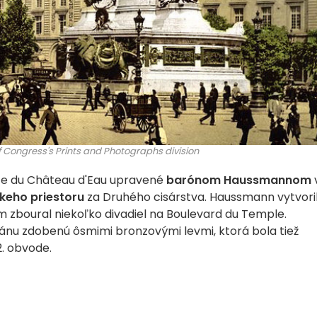
f Congress's Prints and Photographs division
ace du Château d'Eau upravené
barónom Haussmannom
keho priestoru
za Druhého cisárstva. Haussmann vytvori
m zboural niekoľko divadiel na Boulevard du Temple.
tánu zdobenú ôsmimi bronzovými levmi, ktorá bola tiež
2. obvode.