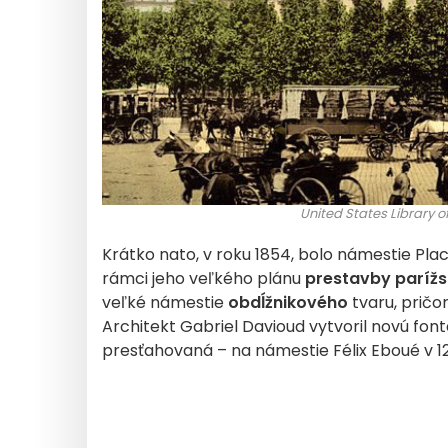
United States Library o
Krátko nato, v roku 1854, bolo námestie Pl
rámci jeho veľkého plánu
prestavby parížs
veľké námestie
obdĺžnikového
tvaru, pričo
Architekt Gabriel Davioud vytvoril novú fon
presťahovaná – na námestie Félix Eboué v 1