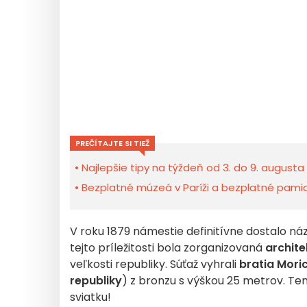
PREČÍTAJTE SI TIEŽ
Najlepšie tipy na týždeň od 3. do 9. augusta 
Bezplatné múzeá v Paríži a bezplatné pamiat
V roku 1879 námestie definitívne dostalo n
tejto príležitosti bola zorganizovaná
archite
veľkosti republiky. Súťaž vyhrali
bratia Mori
republiky
) z bronzu s výškou 25 metrov. Ten
sviatku!