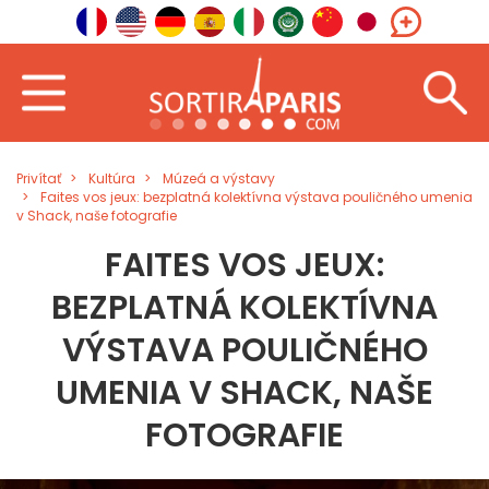
Privítať
Kultúra
Múzeá a výstavy
Faites vos jeux: bezplatná kolektívna výstava pouličného umenia
v Shack, naše fotografie
FAITES VOS JEUX:
BEZPLATNÁ KOLEKTÍVNA
VÝSTAVA POULIČNÉHO
UMENIA V SHACK, NAŠE
FOTOGRAFIE