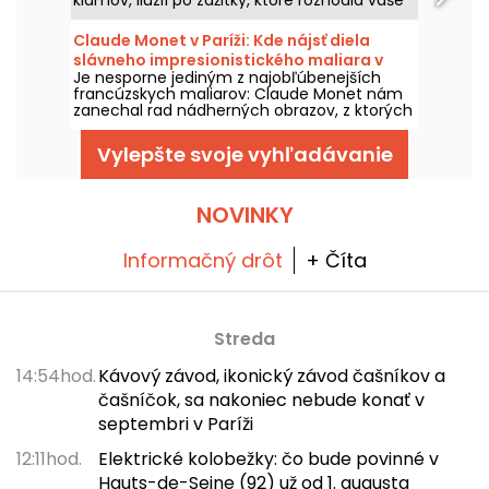
klamov, ilúzií po zážitky, ktoré rozhodia vaše
zmysly – a všetko vás čaká v srdci Paríža.
Určite si zamilujete, ako vás dokážu oklamať,
Claude Monet v Paríži: Kde nájsť diela
a budete si môcť zachytiť surrealistické
slávneho impresionistického maliara v
snímky. Do zážitkového okruhu pribudlo päť
Je nesporne jediným z najobľúbenejších
hlavnom meste?
nových interaktívnych inštalácií, je najvyšší
francúzskych maliarov: Claude Monet nám
čas vybrať sa na cestu plnú zmyslových
zanechal rad nádherných obrazov, z ktorých
objavov! A ako čerešnička na torte vás čaká
niektoré môžete obdivovať v parížskych
úplne nový hutný kaviareň Hans & Gretel,
múzeách. Vyberte sa na výlet!
ktorá vás doslova chytí svojou chuťou.
Vylepšte svoje vyhľadávanie
NOVINKY
Informačný drôt
+ Číta
Streda
14:54hod.
Kávový závod, ikonický závod čašníkov a
čašníčok, sa nakoniec nebude konať v
septembri v Paríži
12:11hod.
Elektrické kolobežky: čo bude povinné v
Hauts-de-Seine (92) už od 1. augusta