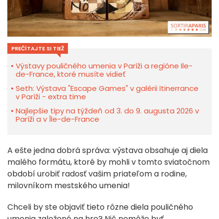
PREČÍTAJTE SI TIEŽ
Výstavy pouličného umenia v Paríži a regióne Ile-
de-France, ktoré musíte vidieť
Seth: Výstava "Escape Games" v galérii Itinerrance
v Paríži - extra time
Najlepšie tipy na týždeň od 3. do 9. augusta 2026 v
Paríži a v Île-de-France
A ešte jedna dobrá správa: výstava obsahuje aj diela
malého formátu, ktoré by mohli v tomto sviatočnom
období urobiť radosť vašim priateľom a rodine,
milovníkom mestského umenia!
Chceli by ste objaviť tieto rôzne diela pouličného
umenia založené na hre? Nič nemôže byť