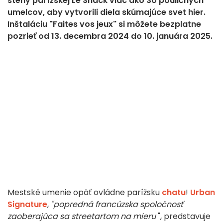
steny parížskej Le Shack viac ako 30 pouličných
umelcov, aby vytvorili diela skúmajúce svet hier.
Inštaláciu "Faites vos jeux" si môžete bezplatne
pozrieť od 13. decembra 2024 do 10. januára 2025.
Mestské umenie opäť ovládne parížsku
chatu
!
Urban
Signature
,
"popredná francúzska spoločnosť
zaoberajúca sa streetartom na mieru
", predstavuje