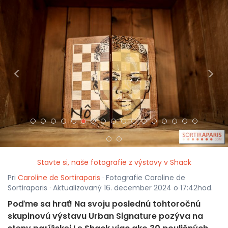
<
>
Stavte si, naše fotografie z výstavy v Shack
Pri
Caroline de Sortiraparis
· Fotografie Caroline de
Sortiraparis · Aktualizovaný 16. december 2024 o 17:42hod.
Poďme sa hrať! Na svoju poslednú tohtoročnú
skupinovú výstavu Urban Signature pozýva na