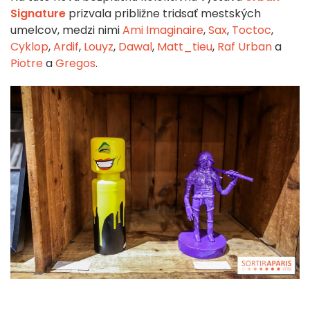
Signature
prizvala približne tridsať mestských
umelcov, medzi nimi
Ami Imaginaire
,
Sax
,
Toctoc
,
Cyklop
,
Ardif
,
Louyz
,
Dawal
,
Matt_tieu
,
Raf Urban
a
Piotre
a
Gregos
.