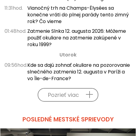
11:31hod.
Vianočný trh na Champs-Élysées sa
konečne vráti do plnej parády tento zimný
rok? Čo vieme
01:48hod.
Zatmenie Slnka 12. augusta 2026: Môžeme
použiť okuliare na zatmenie zakúpené v
roku 1999?
Utorok
09:56hod.
Kde sa dajú zohnať okuliare na pozorovanie
slnečného zatmenia 12. augusta v Paríži a
vo Île-de-France?
Pozrieť viac
POSLEDNÉ MESTSKÉ SPRIEVODY