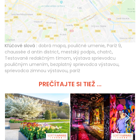
Kľúčové slová :
dobrá mapa
,
pouličné umenie
,
Paríž 9
,
chaussée d antin district
,
mestský podpis
,
chatrč
,
Testované redakčným tímom
,
výstava sprievodcu
pouličným umením
,
bezplatný sprievodca výstavou
,
sprievodca zimnou výstavou
,
paríž
PREČÍTAJTE SI TIEŽ ...