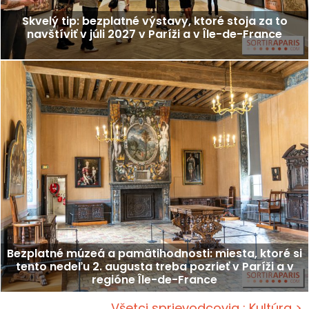
Skvelý tip: bezplatné výstavy, ktoré stoja za to
navštíviť v júli 2027 v Paríži a v Île-de-France
Bezplatné múzeá a pamätihodnosti: miesta, ktoré si
tento nedeľu 2. augusta treba pozrieť v Paríži a v
regióne Île-de-France
Všetci sprievodcovia : Kultúra >