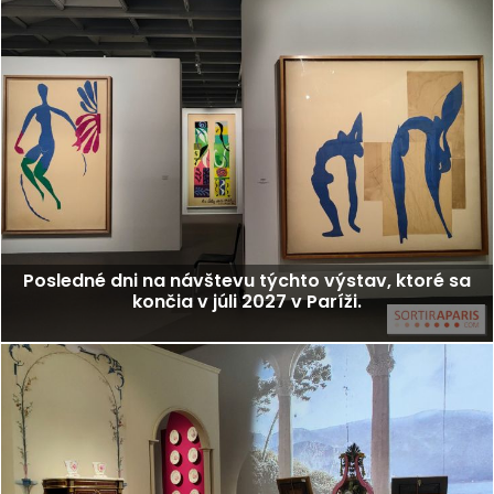
Posledné dni na návštevu týchto výstav, ktoré sa
končia v júli 2027 v Paríži.