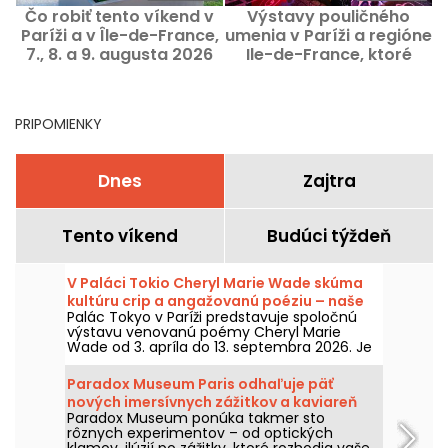
Čo robiť tento víkend v
Výstavy pouličného
Paríži a v Île-de-France,
umenia v Paríži a regióne
v
7., 8. a 9. augusta 2026
Ile-de-France, ktoré
s
musíte vidieť
PRIPOMIENKY
Dnes
Zajtra
Tento víkend
Budúci týždeň
V Paláci Tokio Cheryl Marie Wade skúma
kultúru crip a angažovanú poéziu – naše
Palác Tokyo v Paríži predstavuje spoločnú
fotografie.
výstavu venovanú poémy Cheryl Marie
Wade od 3. apríla do 13. septembra 2026. Je
venovaná tejto osobe zo scény crip v
Berkeley a trasa výstavy spája archívy,
Paradox Museum Paris odhaľuje päť
performancie a inštalácie, aby predstavila
nových imersívnych zážitkov a kaviareň
slovo, ktoré je zároveň poetické, militantné a
Paradox Museum ponúka takmer sto
Hans & Gretel
späté s históriou postihnutia.
rôznych experimentov – od optických