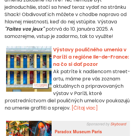
jednoduchšie, stačí sa hneď teraz vydať na stránku
Shack! Obdivovať ich môžete v chodbe napravo od
hlavnej miestnosti, keď do nej vstúpite. Výstava
"Faites vos jeux"
potrvá do 10. januára 2025. A
samozrejme, vstup je zadarmo, tak to využite!
Výstavy pouličného umenia v
Paríži a regióne Ile-de-France:
na čo si dať pozor
Ak patríte k nadšencom street-
artu, máme pre vás zoznam
aktuálnych a pripravovaných
výstav v Paríži, ktoré
prostredníctvom diel pouličných umelcov poukazujú
na umenie graffiti a sprejov.
[Čítaj viac]