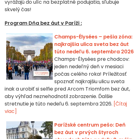
vyrážajú do ulíc na bezplatné podujatia, sľubuje
skvelý čas!
Program Dňa bez áut v Paríži :
Champs-Élysées – pešia zóna:
najkrajšia ulica sveta bez áut
túto nedeľu 6. septembra 2026
Champs-Élysées pre chodcov:
jeden nedeľný deň v mesiaci
počas celého roka! Príležitosť
spoznať najkrajšiu ulicu sveta
inak a urobiť si selfie pred Arcom Triomfom bez áut,
aby výhľad neznehodnotil zobrazenie. Ďalšie
stretnutie je túto nedeľu 6. septembra 2026.
[Čítaj
viac]
Parížské centrum pešo: Deň
bez áut v prvých štyroch