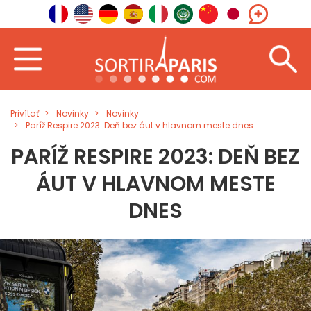
Privítať
Novinky
Novinky
Paríž Respire 2023: Deň bez áut v hlavnom meste dnes
PARÍŽ RESPIRE 2023: DEŇ BEZ
ÁUT V HLAVNOM MESTE
DNES