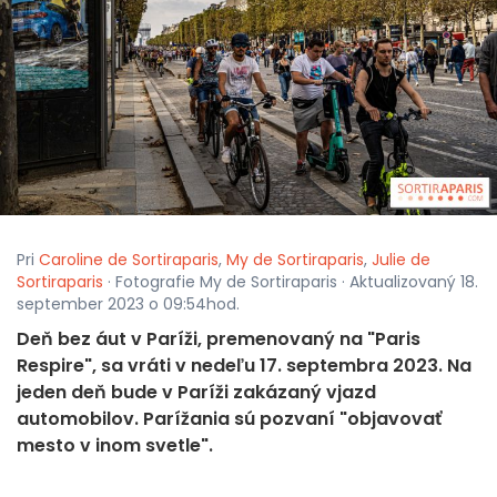
Pri
Caroline de Sortiraparis
,
My de Sortiraparis
,
Julie de
Sortiraparis
· Fotografie My de Sortiraparis · Aktualizovaný 18.
september 2023 o 09:54hod.
Deň bez áut v Paríži, premenovaný na "Paris
Respire", sa vráti v nedeľu 17. septembra 2023. Na
jeden deň bude v Paríži zakázaný vjazd
automobilov. Parížania sú pozvaní "objavovať
mesto v inom svetle".