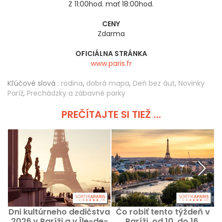
Z 11:00hod. mať 18:00hod.
CENY
Zdarma
OFICIÁLNA STRÁNKA
www.paris.fr
Kľúčové slová :
rodina
,
dobrá mapa
,
Deň bez áut
,
Novinky
Paríž
,
Prechádzky a zábavné parky
PREČÍTAJTE SI TIEŽ ...
Dni kultúrneho dedičstva
Čo robiť tento týždeň v
N
2026 v Paríži a v Île-de-
Paríži, od 10. do 16.