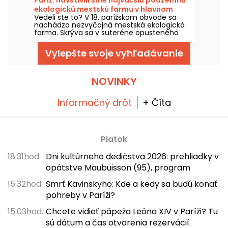
ekologickú mestskú farmu v hlavnom
Vedeli ste to? V 18. parížskom obvode sa
meste
nachádza nezvyčajná mestská ekologická
farma. Skrýva sa v suteréne opusteného
parkoviska vo štvrti Porte de la Chapelle a je
to najväčšia mestská ekologická farma v
Vylepšte svoje vyhľadávanie
Paríži. Vezmeme vás na prehliadku?
NOVINKY
Informačný drôt
+ Číta
Piatok
18:31hod.
Dni kultúrneho dedičstva 2026: prehliadky v
opátstve Maubuisson (95), program
15:32hod.
Smrť Kavinskyho: Kde a kedy sa budú konať
pohreby v Paríži?
15:03hod.
Chcete vidieť pápeža Leóna XIV v Paríži? Tu
sú dátum a čas otvorenia rezervácií.