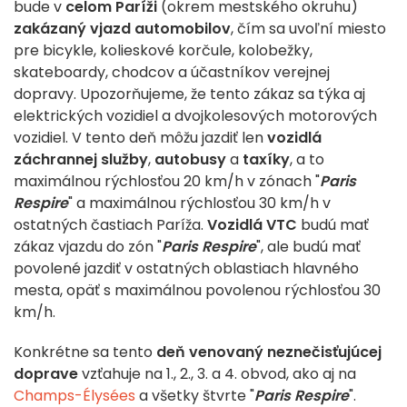
bude v
celom Paríži
(okrem mestského okruhu)
zakázaný vjazd automobilov
, čím sa uvoľní miesto
pre bicykle, kolieskové korčule, kolobežky,
skateboardy, chodcov a účastníkov verejnej
dopravy. Upozorňujeme, že tento zákaz sa týka aj
elektrických vozidiel a dvojkolesových motorových
vozidiel.
V
tento deň môžu jazdiť
len
vozidlá
záchrannej služby
,
autobusy
a
taxíky
, a to
maximálnou rýchlosťou 20 km/h v zónach "
Paris
Respire
"
a maximálnou rýchlosťou 30 km/h v
ostatných častiach Paríža
.
Vozidlá VTC
budú mať
zákaz vjazdu do zón "
Paris Respire
", ale budú mať
povolené jazdiť v ostatných oblastiach hlavného
mesta, opäť s maximálnou povolenou rýchlosťou 30
km/h.
Konkrétne sa tento
deň venovaný neznečisťujúcej
doprave
vzťahuje na 1., 2., 3. a 4. obvod, ako aj na
Champs-Élysées
a všetky štvrte "
Paris Respire
".