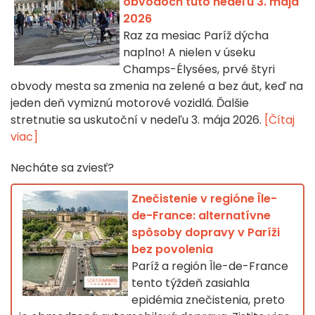
obvodoch túto nedeľu 3. mája
2026
Raz za mesiac Paríž dýcha
naplno! A nielen v úseku
Champs-Élysées, prvé štyri
obvody mesta sa zmenia na zelené a bez áut, keď na
jeden deň vymiznú motorové vozidlá. Ďalšie
stretnutie sa uskutoční v nedeľu 3. mája 2026.
[Čítaj
viac]
Necháte sa zviesť?
Znečistenie v regióne Île-
de-France: alternatívne
spôsoby dopravy v Paríži
bez povolenia
Paríž a región Île-de-France
tento týždeň zasiahla
epidémia znečistenia, preto