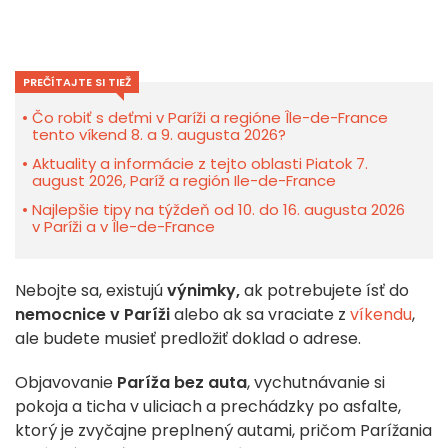
PREČÍTAJTE SI TIEŽ
Čo robiť s deťmi v Paríži a regióne Île-de-France
tento víkend 8. a 9. augusta 2026?
Aktuality a informácie z tejto oblasti Piatok 7.
august 2026, Paríž a región Ile-de-France
Najlepšie tipy na týždeň od 10. do 16. augusta 2026
v Paríži a v Île-de-France
Nebojte sa, existujú
výnimky,
ak potrebujete ísť do
nemocnice v Paríži
alebo ak sa vraciate z
víkendu
,
ale budete musieť predložiť doklad o adrese.
Objavovanie
Paríža bez auta
, vychutnávanie si
pokoja a ticha v uliciach a prechádzky po asfalte,
ktorý je zvyčajne preplnený autami, pričom Parížania