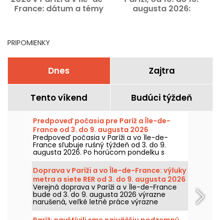
France: dátum a témy
augusta 2026:
2
tejto novej edície
najzaujímavejšie
podujatia
PRIPOMIENKY
Dnes
Zajtra
Tento víkend
Budúci týždeň
Predpoveď počasia pre Paríž a Île-de-
France od 3. do 9. augusta 2026
Predpoveď počasia v Paríži a vo Île-de-
France sľubuje rušný týždeň od 3. do 9.
augusta 2026. Po horúcom pondelku s
rizikom búrok teploty postupne klesnú a na
víkend sa očakáva návrat teplejšieho a
Doprava v Paríži a vo Île-de-France: výluky
slnečného počasia.
metra a siete RER od 3. do 9. augusta 2026
Verejná doprava v Paríži a v Île-de-France
bude od 3. do 9. augusta 2026 výrazne
narušená, veľké letné práce výrazne
zasahujú niektoré linky, podľa RATP a SNCF.
Paríž: navštívili sme najväčšiu podzemnú