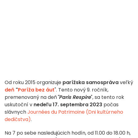
Od roku 2015 organizuje
parížska samospráva
veľký
deň
"
Paríža
bez áut
". Tento nový 9. ročník,
premenovaný na deň
"Paris Respire
", sa tento rok
uskutoční v
nedeľu 17. septembra 2023
počas
slávnych
Journées du Patrimoine (Dni kultúrneho
dedičstva)
.
Na 7 po sebe nasledujúcich hodín, od 11.00 do 18.00 h,