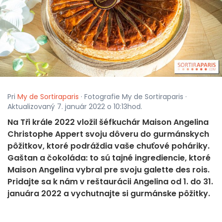
Pri
My de Sortiraparis
· Fotografie My de Sortiraparis ·
Aktualizovaný 7. január 2022 o 10:13hod.
Na Tři krále 2022 vložil šéfkuchár Maison Angelina
Christophe Appert svoju dôveru do gurmánskych
pôžitkov, ktoré podráždia vaše chuťové poháriky.
Gaštan a čokoláda: to sú tajné ingrediencie, ktoré
Maison Angelina vybral pre svoju galette des rois.
Pridajte sa k nám v reštaurácii Angelina od 1. do 31.
januára 2022 a vychutnajte si gurmánske pôžitky.