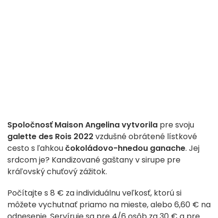
Spoločnosť Maison Angelina
vytvorila
pre svoju
galette des Rois 2022
vzdušné obrátené lístkové
cesto s ľahkou
čokoládovo-hnedou ganache
. Jej
srdcom je? Kandizované gaštany v sirupe pre
kráľovský chuťový zážitok.
Počítajte s 8 € za individuálnu veľkosť, ktorú si
môžete vychutnať priamo na mieste, alebo 6,60 € na
odnesenie. Servíruje sa pre 4/6 osôb za 30 € a pre