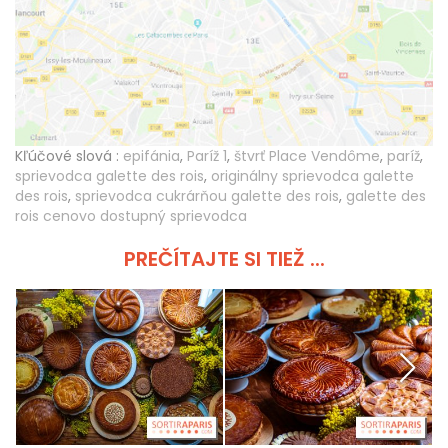
Kľúčové slová :
epifánia
,
Paríž 1
,
štvrť Place Vendôme
,
paríž
,
sprievodca galette des rois
,
originálny sprievodca galette
des rois
,
sprievodca cukrárňou galette des rois
,
galette des
rois cenovo dostupný sprievodca
PREČÍTAJTE SI TIEŽ ...