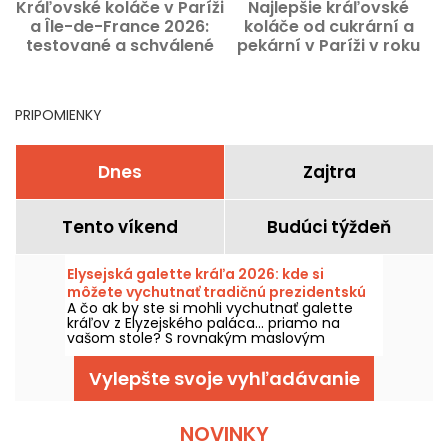
Kráľovské koláče v Paríži
Najlepšie kráľovské
a Île-de-France 2026:
koláče od cukrární a
testované a schválené
pekární v Paríži v roku
novinky
2026 – majstrovské diela
remeselných výrobcov
PRIPOMIENKY
Dnes
Zajtra
Tento víkend
Budúci týždeň
Elysejská galette kráľa 2026: kde si
môžete vychutnať tradičnú prezidentskú
A čo ak by ste si mohli vychutnať galette
galette v rodinnej verzii? – fotografie
kráľov z Elyzejského paláca... priamo na
vašom stole? S rovnakým maslovým
listovým cestom, domácou frangipánou a
tentoraz s objavovanou fazuľkou, aby sa
Vylepšte svoje vyhľadávanie
každý mohol na chvíľu stať kráľom či
kráľovnou. Túto zákusku nájdete v rodinnej
pekárni v 15. obvode, vernej pôvodnej
receptúre podávanej v paláci, no
NOVINKY
prispôsobenej pre naše stoly!