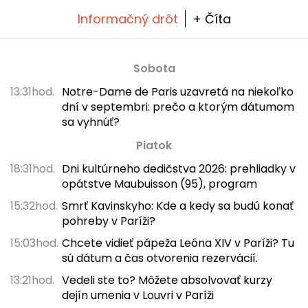
Informačný drôt
+ Číta
Sobota
13:31hod.
Notre-Dame de Paris uzavretá na niekoľko
dní v septembri: prečo a ktorým dátumom
sa vyhnúť?
Piatok
18:31hod.
Dni kultúrneho dedičstva 2026: prehliadky v
opátstve Maubuisson (95), program
15:32hod.
Smrť Kavinskyho: Kde a kedy sa budú konať
pohreby v Paríži?
15:03hod.
Chcete vidieť pápeža Leóna XIV v Paríži? Tu
sú dátum a čas otvorenia rezervácií.
13:21hod.
Vedeli ste to? Môžete absolvovať kurzy
dejín umenia v Louvri v Paríži