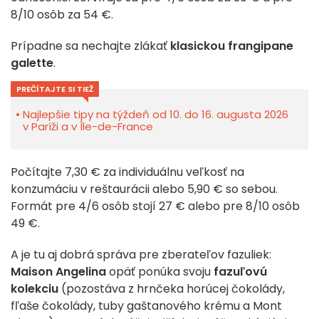
8/10 osôb za 54 €.
Prípadne sa nechajte zlákať
klasickou frangipane
galette
.
PREČÍTAJTE SI TIEŽ
Najlepšie tipy na týždeň od 10. do 16. augusta 2026
v Paríži a v Île-de-France
Počítajte 7,30 € za individuálnu veľkosť na
konzumáciu v reštaurácii alebo 5,90 € so sebou.
Formát pre 4/6 osôb stojí 27 € alebo pre 8/10 osôb
49 €.
A je tu aj dobrá správa pre zberateľov fazuliek:
Maison Angelina
opäť ponúka svoju
fazuľovú
kolekciu
(pozostáva z hrnčeka horúcej čokolády,
fľaše čokolády, tuby gaštanového krému a Mont