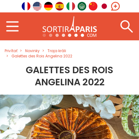
Privítať
Novinky
Traja králi
Galettes des Rois Angelina 2022
GALETTES DES ROIS
ANGELINA 2022