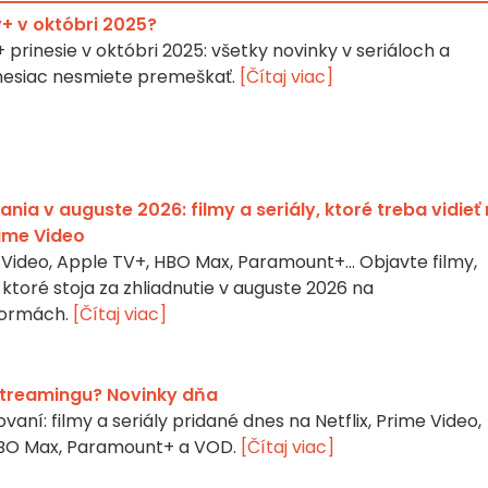
+ v októbri 2025?
+ prinesie v októbri 2025: všetky novinky v seriáloch a
 mesiac nesmiete premeškať.
[Čítaj viac]
ia v auguste 2026: filmy a seriály, ktoré treba vidieť
rime Video
me Video, Apple TV+, HBO Max, Paramount+… Objavte filmy,
 ktoré stoja za zhliadnutie v auguste 2026 na
formách.
[Čítaj viac]
 streamingu? Novinky dňa
aní: filmy a seriály pridané dnes na Netflix, Prime Video,
HBO Max, Paramount+ a VOD.
[Čítaj viac]