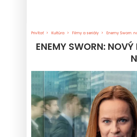
Privítať
Kultúra
Filmy a seriály
Enemy Sworn: no
ENEMY SWORN: NOVÝ 
N