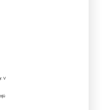
y
. V
ajú