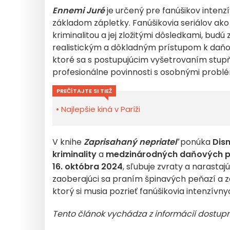
Ennemi Juré
je určený pre fanúšikov inten
základom zápletky. Fanúšikovia seriálov ak
kriminalitou a jej zložitými dôsledkami, bud
realistickým a dôkladným prístupom k daň
ktoré sa s postupujúcim vyšetrovaním stup
profesionálne povinnosti s osobnými problé
PREČÍTAJTE SI TIEŽ
Najlepšie kiná v Paríži
V knihe
Zaprisahaný nepriateľ
ponúka
Dis
kriminality
a
medzinárodných daňových 
16. októbra 2024
, sľubuje zvraty a narastaj
zaoberajúci sa praním špinavých peňazí a zá
ktorý si musia pozrieť fanúšikovia intenzívny
Tento článok vychádza z informácií dostupný