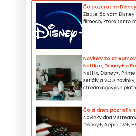
Čo pozerať na Disney
Zistite, čo vám Disney
filmoch, ktoré tento
Novinky zo streamovan
Netflixe, Disney+ a P
Netflix, Disney+, Pri
seriály a VOD novinky,
streamingových plat
Čo si dnes pozrieť v
Novinky dňa v streamov
Disney+, Apple TV+, 