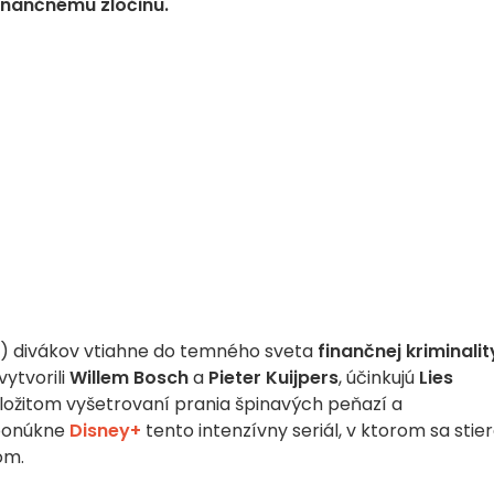
inančnému zločinu.
) divákov vtiahne do temného sveta
finančnej kriminalit
vytvorili
Willem Bosch
a
Pieter Kuijpers
, účinkujú
Lies
ložitom vyšetrovaní prania špinavých peňazí a
onúkne
Disney+
tento intenzívny seriál, v ktorom sa stier
om.