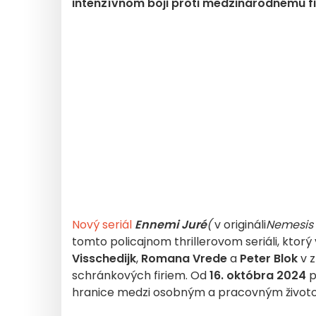
intenzívnom boji proti medzinárodnému f
Nový seriál
Ennemi Juré
(
v origináli
Nemesis
tomto policajnom thrillerovom seriáli, ktorý 
Visschedijk
,
Romana Vrede
a
Peter Blok
v z
schránkových firiem. Od
16. októbra 2024
p
hranice medzi osobným a pracovným život