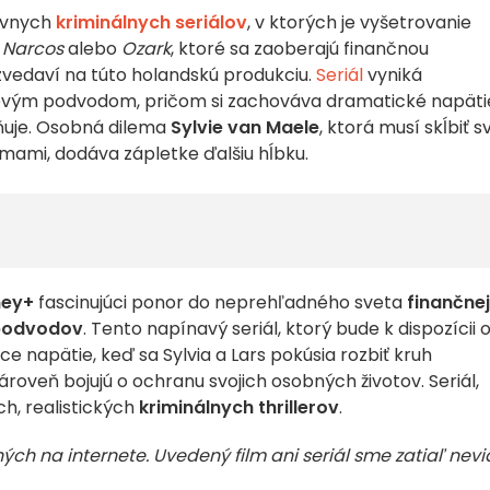
zívnych
kriminálnych seriálov
, v ktorých je vyšetrovanie
o
Narcos
alebo
Ozark
, ktoré sa zaoberajú finančnou
ú zvedaví na túto holandskú produkciu.
Seriál
vyniká
ovým podvodom, pričom si zachováva dramatické napäti
ňuje. Osobná dilema
Sylvie van Maele
, ktorá musí skĺbiť s
mami, dodáva zápletke ďalšiu hĺbku.
ney+
fascinujúci ponor do neprehľadného sveta
finančnej
podvodov
. Tento napínavý seriál, ktorý bude k dispozícii 
úce napätie, keď sa Sylvia a Lars pokúsia rozbiť kruh
roveň bojujú o ochranu svojich osobných životov. Seriál,
ch, realistických
kriminálnych thrillerov
.
ch na internete. Uvedený film ani seriál sme zatiaľ nevid