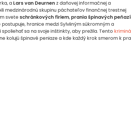
rka, a
Lars van Deurnen
z daňovej informačnej a
zbili medzinárodnú skupinu páchateľov finančnej trestnej
om svete
schránkových firiem
,
prania špinavých peňazí
e postupuje, hranice medzi Sylviiným súkromným a
 spoliehať sa na svoje inštinkty, aby prežila. Tento
kriminá
ne kolujú špinavé peniaze a kde každý krok smerom k pr