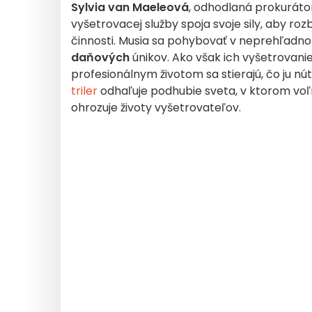
Sylvia van Maeleová
, odhodlaná prokuráto
vyšetrovacej služby spoja svoje sily, aby ro
činnosti. Musia sa pohybovať v neprehľadn
daňových
únikov. Ako však ich vyšetrovani
profesionálnym životom sa stierajú, čo ju núti
triler
odhaľuje podhubie sveta, v ktorom voľ
ohrozuje životy vyšetrovateľov.