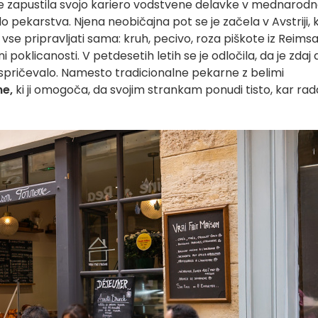
i je zapustila svojo kariero vodstvene delavke v mednaro
 do pekarstva. Njena neobičajna pot se je začela v Avstriji, 
 vse pripravljati sama: kruh, pecivo, roza piškote iz Reimsa.
poklicanosti. V petdesetih letih se je odločila, da je zdaj a
ko spričevalo. Namesto tradicionalne pekarne z belimi
ne,
ki ji omogoča, da svojim strankam ponudi tisto, kar rad