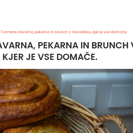
Tonnerre, kavarna, pekarna in brunch v Versaillesu, kjer je vse domače.
AVARNA, PEKARNA IN BRUNCH 
, KJER JE VSE DOMAČE.