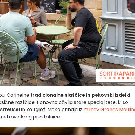
pu. Carineine
tradicionalne slaščice in pekovski izdelki
sične različice. Ponovno oživlja stare specialitete, ki so
streusel
in
kouglof
. Moka prihaja iz
mlinov Grands Moulin
ilometrov okrog prestolnice.