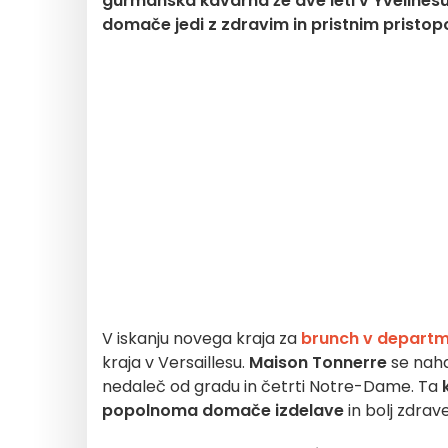
gurmanska kavarna že dve leti v Yvelinesu 
domače jedi z zdravim in pristnim pristo
V iskanju novega kraja za
brunch v departm
kraja v Versaillesu.
Maison Tonnerre
se naha
nedaleč od gradu in četrti Notre-Dame. Ta
popolnoma domače izdelave
in bolj zdrave