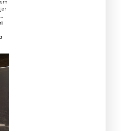
dnem
kjer
..
li
a