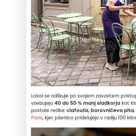
Lokal se odlikuje po svojem zavzetem pristo
vsebujejo
40 do 50 % manj sladkorja
kot kla
postale redke:
clafoutis
,
borovničeva pita
,
Paris
, kjer pšenico pridelujejo v radiju 100 k