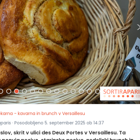
karna - kavarna in brunch v Versaillesu
raparis · Posodobljeno 5. september 2025 ob 14:37
lov, skrit v ulici des Deux Portes v Versaillesu. Ta