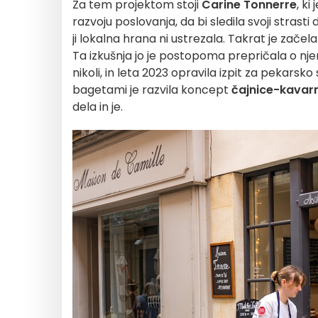
Za tem projektom stoji
Carine Tonnerre
, k
razvoju poslovanja, da bi sledila svoji strasti
ji lokalna hrana ni ustrezala. Takrat je začela
Ta izkušnja jo je postopoma prepričala o njeni 
nikoli, in leta 2023 opravila izpit za pekars
bagetami je razvila koncept
čajnice-kavar
dela in je.