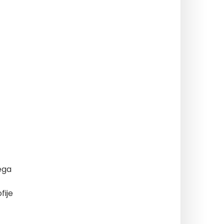
ega
fije